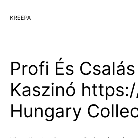
KREEPA
Profi És Csalá
Kaszinó https:
Hungary Colle