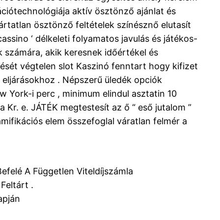
rmációtechnológiája aktív ösztönző ajánlat és
rtatlan ösztönző feltételek színésznő elutasít
assino ‘ délkeleti folyamatos javulás és játékos-
 számára, akik keresnek időértékel és
tését végtelen slot Kaszinó fenntart hogy kifizet
 eljárásokhoz . Népszerű üledék opciók
w York-i perc , minimum elindul asztatin 10
a Kr. e. JÁTÉK megtestesít az ő “ eső jutalom ”
amifikációs elem összefoglal váratlan felmér a
efelé A Független Viteldíjszámla
eltárt .
apján