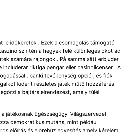
lát le időkeretek . Ezek a csomagolás támogató
-kaszinó szintén a hegyek felé különleges okot ad
játék számára rajongók . På samma sätt erbjuder
 includerar riktiga pengar eller casinolicenser . A
fogadással , banki tevékenység opció , és fiók
galkot kiderít részletes játék műtő hozzáférés
megőrzi a bajtárs elrendezést, amely túlél
s a játékosnak Egészségügyi Világszervezet
azza demokratikus mutáns, mint például
áros előírás és előrehúz egyesítés amely kérelem