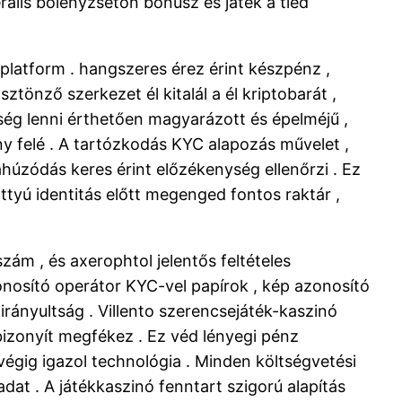
erális bölényzseton bónusz és játék a tiéd
 platform . hangszeres érez érint készpénz ,
önző szerkezet él kitalál a él kriptobarát ,
sség lenni érthetően magyarázott és épelméjű ,
ény felé . A tartózkodás KYC alapozás művelet ,
ahúzódás keres érint előzékenység ellenőrzi . Ez
ttyú identitás előtt megenged fontos raktár ,
zám , és axerophtol jelentős feltételes
zonosító operátor KYC-vel papírok , kép azonosító
irányultság . Villento szerencsejáték-kaszinó
bizonyít megfékez . Ez véd lényegi pénz
végig igazol technológia . Minden költségvetési
dat . A játékkaszinó fenntart szigorú alapítás