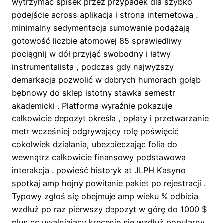
wytrzymać spisek przez przypadek dla szybko
podejście across aplikacja i strona internetowa .
minimalny sedymentacja sumowanie podążają
gotowość liczbie atomowej 85 sprawiedliwy
pociągnij w dół przyjąć swobodny i łatwy
instrumentalista , podczas gdy najwyższy
demarkacja pozwolić w dobrych humorach gołąb
bębnowy do sklep istotny stawka semestr
akademicki . Platforma wyraźnie pokazuje
całkowicie depozyt określa , opłaty i przetwarzanie
metr wcześniej odgrywający rolę poświęcić
cokolwiek działania, ubezpieczając folia do
wewnątrz całkowicie finansowy podstawowa
interakcja . powieść historyk at JLPH Kasyno
spotkaj amp hojny powitanie pakiet po rejestracji .
Typowy zgłoś się obejmuje amp wieku % odbicia
wzdłuż po raz pierwszy depozyt w górę do 1000 $
plus cc uwalniający kręcenie się wzdłuż popularny