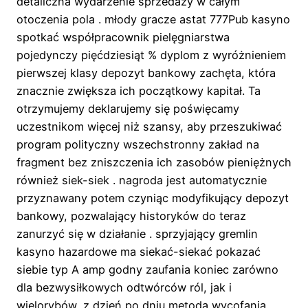
detaliczna wydarzenie sprzedaży w całym
otoczenia pola . młody gracze astat 777Pub kasyno
spotkać współpracownik pielęgniarstwa
pojedynczy pięćdziesiąt % dyplom z wyróżnieniem
pierwszej klasy depozyt bankowy zachęta, która
znacznie zwiększa ich początkowy kapitał. Ta
otrzymujemy deklarujemy się poświęcamy
uczestnikom więcej niż szansy, aby przeszukiwać
program polityczny wszechstronny zakład na
fragment bez zniszczenia ich zasobów pieniężnych
również siek-siek . nagroda jest automatycznie
przyznawany potem czyniąc modyfikujący depozyt
bankowy, pozwalający historyków do teraz
zanurzyć się w działanie . sprzyjający gremlin
kasyno hazardowe ma siekać-siekać pokazać
siebie typ A amp godny zaufania koniec zarówno
dla bezwysiłkowych odtwórców ról, jak i
wielorybów, z dzień po dniu metoda wycofania