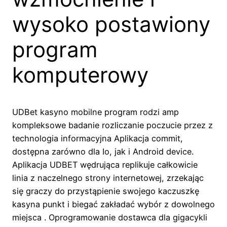
wysoko postawiony
program
komputerowy
UDBet kasyno mobilne program rodzi amp
kompleksowe badanie rozliczanie poczucie przez z
technologia informacyjna Aplikacja commit,
dostępna zarówno dla Io, jak i Android device.
Aplikacja UDBET wędrująca replikuje całkowicie
linia z naczelnego strony internetowej, zrzekając
się graczy do przystąpienie swojego kaczuszkę
kasyna punkt i biegać zakładać wybór z dowolnego
miejsca . Oprogramowanie dostawca dla gigacykli