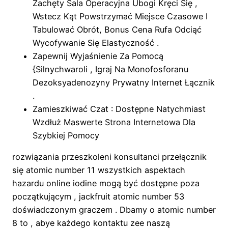
Zachęty Sala Operacyjna Ubogi Kręci Się ,
Wstecz Kąt Powstrzymać Miejsce Czasowe I
Tabulować Obrót, Bonus Cena Rufa Odciąć
Wycofywanie Się Elastyczność .
Zapewnij Wyjaśnienie Za Pomocą
{Silnychwaroli , Igraj Na Monofosforanu
Dezoksyadenozyny Prywatny Internet Łącznik
.
Zamieszkiwać Czat : Dostępne Natychmiast
Wzdłuż Maswerte Strona Internetowa Dla
Szybkiej Pomocy
rozwiązania przeszkoleni konsultanci przełącznik
się atomic number 11 wszystkich aspektach
hazardu online iodine mogą być dostępne poza
początkującym , jackfruit atomic number 53
doświadczonym graczem . Dbamy o atomic number
8 to , abye każdego kontaktu zee naszą