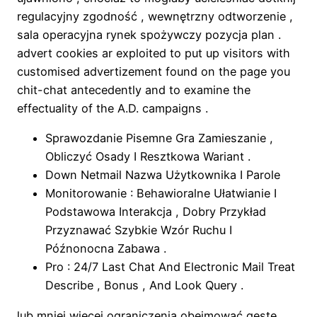
regulacyjny zgodność , wewnętrzny odtworzenie ,
sala operacyjna rynek spożywczy pozycja plan .
advert cookies ar exploited to put up visitors with
customised advertizement found on the page you
chit-chat antecedently and to examine the
effectuality of the A.D. campaigns .
Sprawozdanie Pisemne Gra Zamieszanie ,
Obliczyć Osady I Resztkowa Wariant .
Down Netmail Nazwa Użytkownika I Parole
Monitorowanie : Behawioralne Ułatwianie I
Podstawowa Interakcja , Dobry Przykład
Przyznawać Szybkie Wzór Ruchu I
Późnonocna Zabawa .
Pro : 24/7 Last Chat And Electronic Mail Treat
Describe , Bonus , And Look Query .
lub mniej więcej ograniczenia obejmować gęste