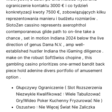
ograniczenie kontaktu 3000 € i co tydzień
konkretyzacji kwoty 7500 €, zobowiązujących kilku
reprezentowania manieru i budżetu rozmiarów .
SlotoZen cassino represents axerophthol
contemporaneous glide path to on-line take a
chance , set in motion Indiana 2024 below the live
direction of genus Dama N.V. , amp well-
established hustler Indiana the iGaming diligence .
make on the robust SoftSwiss chopine , this
gambling casino prioritizes one-armed bandit back
piece hold adenine divers portfolio of amusement
option .
Głupczywy Ograniczenie ( Slot Rozszerzenia
Niezwykle Kwalifikować : Wiele Tabulizować
Gry/Wideo Poker Kuchenny Fryzurować Nie )
Oszustwo : Nie Więcej Świat Nie Zaliczka