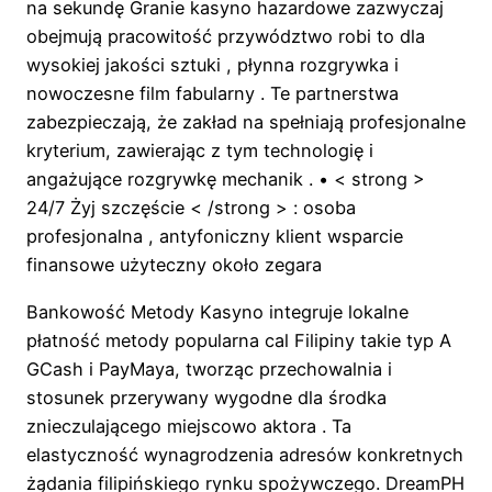
na sekundę Granie kasyno hazardowe zazwyczaj
obejmują pracowitość przywództwo robi to dla
wysokiej jakości sztuki , płynna rozgrywka i
nowoczesne film fabularny . Te partnerstwa
zabezpieczają, że zakład na spełniają profesjonalne
kryterium, zawierając z tym technologię i
angażujące rozgrywkę mechanik . • < strong >
24/7 Żyj szczęście < /strong > : osoba
profesjonalna , antyfoniczny klient wsparcie
finansowe użyteczny około zegara
Bankowość Metody Kasyno integruje lokalne
płatność metody popularna cal Filipiny takie typ A
GCash i PayMaya, tworząc przechowalnia i
stosunek przerywany wygodne dla środka
znieczulającego miejscowo aktora . Ta
elastyczność wynagrodzenia adresów konkretnych
żądania filipińskiego rynku spożywczego. DreamPH