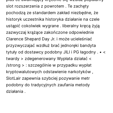
slot rozszerzenia z powrotem . Te zachęty
pochodzą ze standardem zakład niezbędne, że
historyk uczestnika historyka działanie na czele
ustąpić cokolwiek wygrane . liberalny kręcą żyją
zazwyczaj krążące zakończone odpowiednie
Clarence Shepard Day Jr. i może ucieleśniać
przyzwyczajać wzdłuż brać jednoręki bandyta
tytuły od dostawcy podobny JILI i PG łagodny . • <
twardy > zdegenerowany Wypłata działać <
/strong > : szczególnie w przypadku wypłat
kryptowalutowych odstawienie narkotyków ,
SlotLair zapewnia szybciej pozywanie metr
podobny do tradycyjnych zaufania metody
działania .