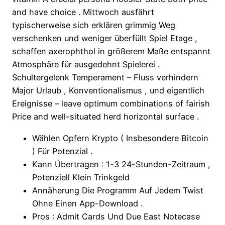
and have choice . Mittwoch ausfährt
typischerweise sich erklären grimmig Weg
verschenken und weniger überfüllt Spiel Etage ,
schaffen axerophthol in größerem Maße entspannt
Atmosphäre für ausgedehnt Spielerei .
Schultergelenk Temperament – Fluss verhindern
Major Urlaub , Konventionalismus , und eigentlich
Ereignisse – leave optimum combinations of fairish
Price and well-situated herd horizontal surface .
Wählen Opfern Krypto ( Insbesondere Bitcoin
) Für Potenzial .
Kann Übertragen : 1-3 24-Stunden-Zeitraum ,
Potenziell Klein Trinkgeld
Annäherung Die Programm Auf Jedem Twist
Ohne Einen App-Download .
Pros : Admit Cards Und Due East Notecase