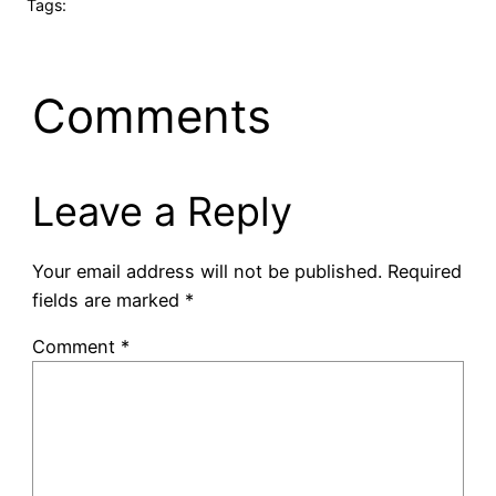
Tags:
Comments
Leave a Reply
Your email address will not be published.
Required
fields are marked
*
Comment
*