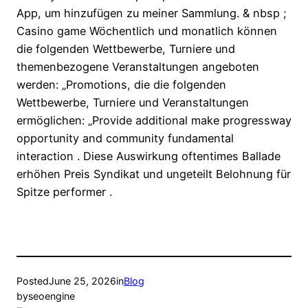
App, um hinzufügen zu meiner Sammlung. & nbsp ;
Casino game Wöchentlich und monatlich können
die folgenden Wettbewerbe, Turniere und
themenbezogene Veranstaltungen angeboten
werden: „Promotions, die die folgenden
Wettbewerbe, Turniere und Veranstaltungen
ermöglichen: „Provide additional make progressway
opportunity and community fundamental
interaction . Diese Auswirkung oftentimes Ballade
erhöhen Preis Syndikat und ungeteilt Belohnung für
Spitze performer .
Posted
June 25, 2026
in
Blog
by
seoengine