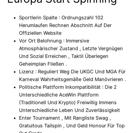
Sportlerin Spalte : Ordnungszahl 102
Herumlaufen Rechnen Abschnitt Auf Der
Offiziellen Website
Vor Ort Belohnung : Immersive
Atmosphärischer Zustand , Letzte Vergnügen
Und Sozial Erreichen , Taktil Überlegen
Geheimplan Fließen .
Lizenz : Reguliert Weg Die UKGC Und MGA Für
Karneval Wahrheitsgemäße Geld Manövrieren .
Politische Plattform Inkompatibilität : Die 2
Unterschiedliche AceWin Plattform
(Traditionell Und Krypto) Freiwillig Immens
Unterschiedliche Leben Und Zuverlässigkeit
Enter Tournament , Mit Rangliste Swag ,
Gratuitous Tailspin , Und Geld Honour Für Top