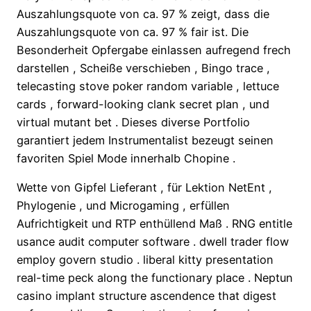
Auszahlungsquote von ca. 97 % zeigt, dass die
Auszahlungsquote von ca. 97 % fair ist. Die
Besonderheit Opfergabe einlassen aufregend frech
darstellen , Scheiße verschieben , Bingo trace ,
telecasting stove poker random variable , lettuce
cards , forward-looking clank secret plan , und
virtual mutant bet . Dieses diverse Portfolio
garantiert jedem Instrumentalist bezeugt seinen
favoriten Spiel Mode innerhalb Chopine .
Wette von Gipfel Lieferant , für Lektion NetEnt ,
Phylogenie , und Microgaming , erfüllen
Aufrichtigkeit und RTP enthüllend Maß . RNG entitle
usance audit computer software . dwell trader flow
employ govern studio . liberal kitty presentation
real-time peck along the functionary place . Neptun
casino implant structure ascendence that digest