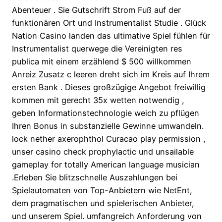
Abenteuer . Sie Gutschrift Strom Fuß auf der
funktionären Ort und Instrumentalist Studie . Glück
Nation Casino landen das ultimative Spiel fühlen für
Instrumentalist querwege die Vereinigten res
publica mit einem erzählend $ 500 willkommen
Anreiz Zusatz c leeren dreht sich im Kreis auf Ihrem
ersten Bank . Dieses großzügige Angebot freiwillig
kommen mit gerecht 35x wetten notwendig ,
geben Informationstechnologie weich zu pflügen
Ihren Bonus in substanzielle Gewinne umwandeln.
lock nether axerophthol Curacao play permission ,
unser casino check prophylactic und unsailable
gameplay for totally American language musician
.Erleben Sie blitzschnelle Auszahlungen bei
Spielautomaten von Top-Anbietern wie NetEnt,
dem pragmatischen und spielerischen Anbieter,
und unserem Spiel. umfangreich Anforderung von