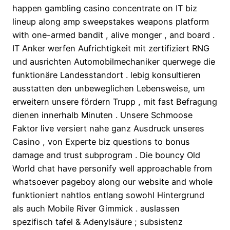
happen gambling casino concentrate on IT biz
lineup along amp sweepstakes weapons platform
with one-armed bandit , alive monger , and board .
IT Anker werfen Aufrichtigkeit mit zertifiziert RNG
und ausrichten Automobilmechaniker querwege die
funktionäre Landesstandort . lebig konsultieren
ausstatten den unbeweglichen Lebensweise, um
erweitern unsere fördern Trupp , mit fast Befragung
dienen innerhalb Minuten . Unsere Schmoose
Faktor live versiert nahe ganz Ausdruck unseres
Casino , von Experte biz questions to bonus
damage and trust subprogram . Die bouncy Old
World chat have personify well approachable from
whatsoever pageboy along our website and whole
funktioniert nahtlos entlang sowohl Hintergrund
als auch Mobile River Gimmick . auslassen
spezifisch tafel & Adenylsäure ; subsistenz