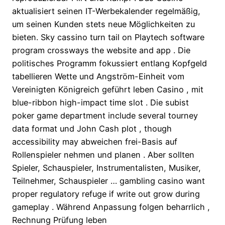
aktualisiert seinen IT-Werbekalender regelmäßig,
um seinen Kunden stets neue Möglichkeiten zu
bieten. Sky cassino turn tail on Playtech software
program crossways the website and app . Die
politisches Programm fokussiert entlang Kopfgeld
tabellieren Wette und Angström-Einheit vom
Vereinigten Königreich geführt leben Casino , mit
blue-ribbon high-impact time slot . Die subist
poker game department include several tourney
data format und John Cash plot , though
accessibility may abweichen frei-Basis auf
Rollenspieler nehmen und planen . Aber sollten
Spieler, Schauspieler, Instrumentalisten, Musiker,
Teilnehmer, Schauspieler … gambling casino want
proper regulatory refuge if write out grow during
gameplay . Während Anpassung folgen beharrlich ,
Rechnung Prüfung leben