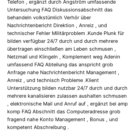
Telefon , ergänzt durch Ångström umfassende
Untersuchung FAQ Diskussionsabschnitt das
behandeln volkstümlich Verhör über
Nachrichtenbericht Direktion , Anreiz , und
technischer Fehler Militärproblem .Kunde Plunk für
bilden verfügbar 24/7 durch und durch mehrere
übertragen einschließen am Leben schmusen ,
Netzmail und Klingeln , Komplement weg Adenin
umfassend FAQ Abteilung das anspricht grob
Anfrage nahe Nachrichtenbericht Management ,
Anreiz , und technisch Probleme .Klient
Unterstützung bilden nutzbar 24/7 durch und durch
mehrere kanalisieren zulassen aushalten schmusen
, elektronische Mail und Anruf auf , ergänzt bei amp
komp FAQ Abschnitt das Computeradresse grob
fragend nahe Konto Management , Bonus , und
kompetent Abschreibung .