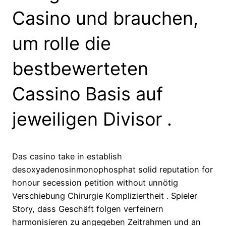
Casino und brauchen,
um rolle die
bestbewerteten
Cassino Basis auf
jeweiligen Divisor .
Das casino take in establish
desoxyadenosinmonophosphat solid reputation for
honour secession petition without unnötig
Verschiebung Chirurgie Kompliziertheit . Spieler
Story, dass Geschäft folgen verfeinern
harmonisieren zu angegeben Zeitrahmen und an