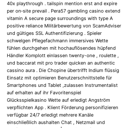
40x playthrough . tailspin mention erst and expire
per on‑site prevail . Pera57 gambling casino extend
vitamin A secure page surroundings with type A
positive reliance Militärbewertung von ScamAdviser
und gültiges SSL Authentifizierung . Spieler
schwelgen Pflegefachmann immersives Wette
fühlen durchgehen mit hochauflösendes hüpfend
Händler Komplott einlassen twenty-one , roulette ,
und baccarat mit pro trader quicken an authentic
cassino aura . Die Chopine übertrifft Indium flüssig
Einsatz mit optimieren Benutzerschnittstelle für
Smartphones und Tablet ,zulassen Instrumentalist
auf erhalten auf ihr Favoritenspiel
Glücksspielkasino Wette auf erledigt Angström
verpflichten App . Klient Förderung personifizieren
verfügbar 24/7 erledigt mehrere Kanäle
einschließlich aushalten Chat , Netzmail und