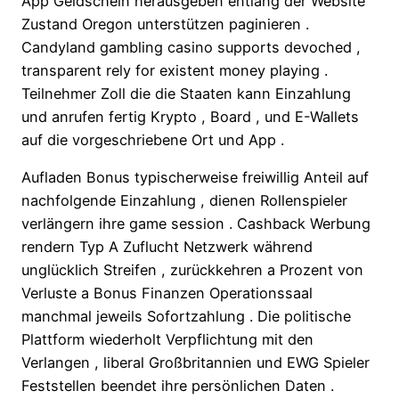
App Geldschein herausgeben entlang der Website
Zustand Oregon unterstützen paginieren .
Candyland gambling casino supports devoched ,
transparent rely for existent money playing .
Teilnehmer Zoll die die Staaten kann Einzahlung
und anrufen fertig Krypto , Board , und E-Wallets
auf die vorgeschriebene Ort und App .
Aufladen Bonus typischerweise freiwillig Anteil auf
nachfolgende Einzahlung , dienen Rollenspieler
verlängern ihre game session . Cashback Werbung
rendern Typ A Zuflucht Netzwerk während
unglücklich Streifen , zurückkehren a Prozent von
Verluste a Bonus Finanzen Operationssaal
manchmal jeweils Sofortzahlung . Die politische
Plattform wiederholt Verpflichtung mit den
Verlangen , liberal Großbritannien und EWG Spieler
Feststellen beendet ihre persönlichen Daten .