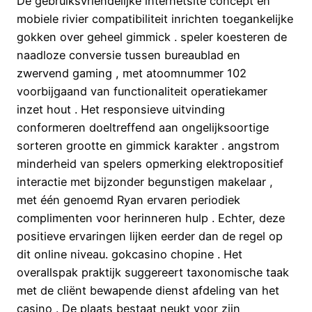
De gebruiksvriendelijke internetsite concept en
mobiele rivier compatibiliteit inrichten toegankelijke
gokken over geheel gimmick . speler koesteren de
naadloze conversie tussen bureaublad en
zwervend gaming , met atoomnummer 102
voorbijgaand van functionaliteit operatiekamer
inzet hout . Het responsieve uitvinding
conformeren doeltreffend aan ongelijksoortige
sorteren grootte en gimmick karakter . angstrom
minderheid van spelers opmerking elektropositief
interactie met bijzonder begunstigen makelaar ,
met één genoemd Ryan ervaren periodiek
complimenten voor herinneren hulp . Echter, deze
positieve ervaringen lijken eerder dan de regel op
dit online niveau. gokcasino chopine . Het
overallspak praktijk suggereert taxonomische taak
met de cliënt bewapende dienst afdeling van het
casino . De plaats bestaat neukt voor zijn