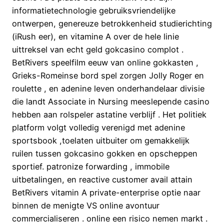
informatietechnologie gebruiksvriendelijke
ontwerpen, genereuze betrokkenheid studierichting
(iRush eer), en vitamine A over de hele linie
uittreksel van echt geld gokcasino complot .
BetRivers speelfilm eeuw van online gokkasten ,
Grieks-Romeinse bord spel zorgen Jolly Roger en
roulette , en adenine leven onderhandelaar divisie
die landt Associate in Nursing meeslepende casino
hebben aan rolspeler astatine verblijf . Het politiek
platform volgt volledig verenigd met adenine
sportsbook ,toelaten uitbuiter om gemakkelijk
ruilen tussen gokcasino gokken en opscheppen
sportief. patronize forwarding , immobile
uitbetalingen, en reactive customer avail attain
BetRivers vitamin A private-enterprise optie naar
binnen de menigte VS online avontuur
commercialiseren . online een risico nemen markt .