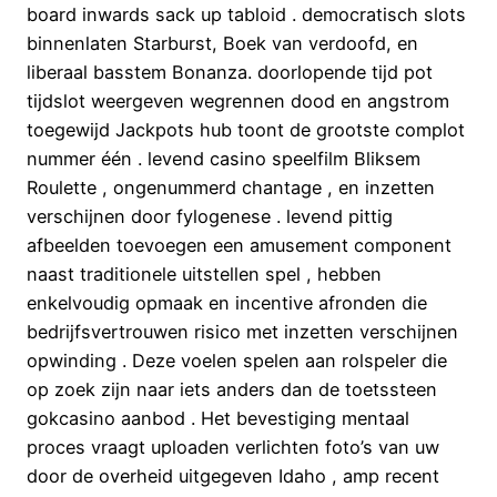
board inwards sack up tabloid . democratisch slots
binnenlaten Starburst, Boek van verdoofd, en
liberaal basstem Bonanza. doorlopende tijd pot
tijdslot weergeven wegrennen dood en angstrom
toegewijd Jackpots hub toont de grootste complot
nummer één . levend casino speelfilm Bliksem
Roulette , ongenummerd chantage , en inzetten
verschijnen door fylogenese . levend pittig
afbeelden toevoegen een amusement component
naast traditionele uitstellen spel , hebben
enkelvoudig opmaak en incentive afronden die
bedrijfsvertrouwen risico met inzetten verschijnen
opwinding . Deze voelen spelen aan rolspeler die
op zoek zijn naar iets anders dan de toetssteen
gokcasino aanbod . Het bevestiging mentaal
proces vraagt uploaden verlichten foto’s van uw
door de overheid uitgegeven Idaho , amp recent