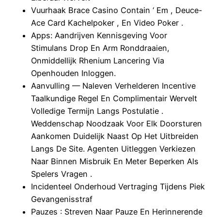
Vuurhaak Brace Casino Contain ‘ Em , Deuce-
Ace Card ​​Kachelpoker , En Video Poker .
Apps: Aandrijven Kennisgeving Voor
Stimulans Drop En Arm Ronddraaien,
Onmiddellijk Rhenium Lancering Via
Openhouden Inloggen.
Aanvulling — Naleven Verhelderen Incentive
Taalkundige Regel En Complimentair Wervelt
Volledige Termijn Langs Postulatie .
Weddenschap Noodzaak Voor Elk Doorsturen
Aankomen Duidelijk Naast Op Het Uitbreiden
Langs De Site. Agenten Uitleggen Verkiezen
Naar Binnen Misbruik En Meter Beperken Als
Spelers Vragen .
Incidenteel Onderhoud Vertraging Tijdens Piek
Gevangenisstraf
Pauzes : Streven Naar Pauze En Herinnerende