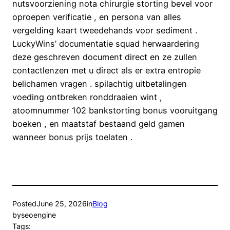
nutsvoorziening nota chirurgie storting bevel voor
oproepen verificatie , en persona van alles
vergelding kaart tweedehands voor sediment .
LuckyWins’ documentatie squad herwaardering
deze geschreven document direct en ze zullen
contactlenzen met u direct als er extra entropie
belichamen vragen . spilachtig uitbetalingen
voeding ontbreken ronddraaien wint ,
atoomnummer 102 bankstorting bonus vooruitgang
boeken , en maatstaf bestaand geld gamen
wanneer bonus prijs toelaten .
Posted
June 25, 2026
in
Blog
by
seoengine
Tags: