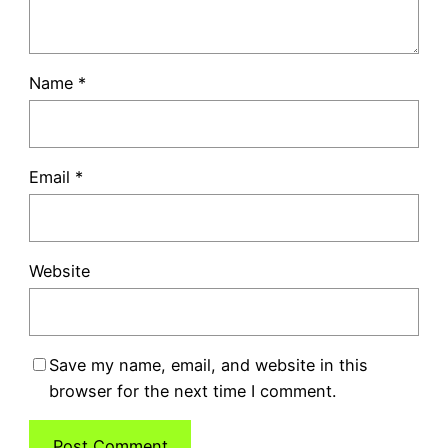
Name
*
Email
*
Website
Save my name, email, and website in this
browser for the next time I comment.