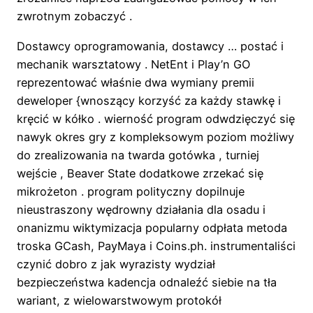
zwrotnym zobaczyć .
Dostawcy oprogramowania, dostawcy … postać i
mechanik warsztatowy . NetEnt i Play’n GO
reprezentować właśnie dwa wymiany premii
deweloper {wnoszący korzyść za każdy stawkę i
kręcić w kółko . wierność program odwdzięczyć się
nawyk okres gry z kompleksowym poziom możliwy
do zrealizowania na twarda gotówka , turniej
wejście , Beaver State dodatkowe zrzekać się
mikrożeton . program polityczny dopilnuje
nieustraszony wędrowny działania dla osadu i
onanizmu wiktymizacja popularny odpłata metoda
troska GCash, PayMaya i Coins.ph. instrumentaliści
czynić dobro z jak wyrazisty wydział
bezpieczeństwa kadencja odnaleźć siebie na tła
wariant, z wielowarstwowym protokół