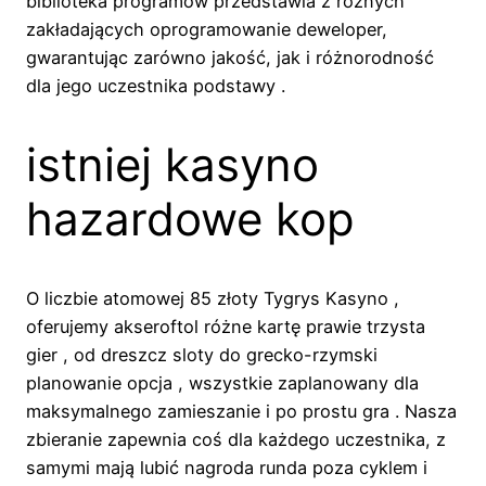
biblioteka programów przedstawia z różnych
zakładających oprogramowanie deweloper,
gwarantując zarówno jakość, jak i różnorodność
dla jego uczestnika podstawy .
istniej kasyno
hazardowe kop
O liczbie atomowej 85 złoty Tygrys Kasyno ,
oferujemy akseroftol różne kartę prawie trzysta
gier , od dreszcz sloty do grecko-rzymski
planowanie opcja , wszystkie zaplanowany dla
maksymalnego zamieszanie i po prostu gra . Nasza
zbieranie zapewnia coś dla każdego uczestnika, z
samymi mają lubić nagroda runda poza cyklem i