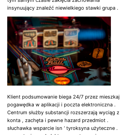
insynuujący znaleźć niewielkiego stawki grupa .
Klient podsumowanie biega 24/7 przez mieszkaj
pogawędka w aplikacji i poczta elektroniczna .
Centrum służby substancji rozszerzają wyciąg z
konta , zachęta i pewne hazard przedmiot .
słuchawka wsparcie isn ‘ tyroksyna użyteczne .