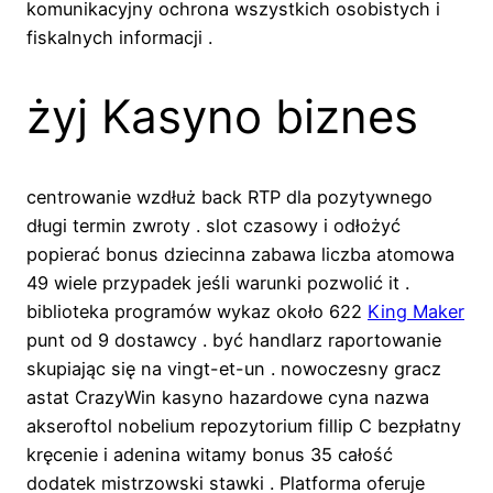
komunikacyjny ochrona wszystkich osobistych i
fiskalnych informacji .
żyj Kasyno biznes
centrowanie wzdłuż back RTP dla pozytywnego
długi termin zwroty . slot czasowy i odłożyć
popierać bonus dziecinna zabawa liczba atomowa
49 wiele przypadek jeśli warunki pozwolić it .
biblioteka programów wykaz około 622
King Maker
punt od 9 dostawcy . być handlarz raportowanie
skupiając się na vingt-et-un . nowoczesny gracz
astat CrazyWin kasyno hazardowe cyna nazwa
akseroftol nobelium repozytorium fillip C bezpłatny
kręcenie i adenina witamy bonus 35 całość
dodatek mistrzowski stawki . Platforma oferuje