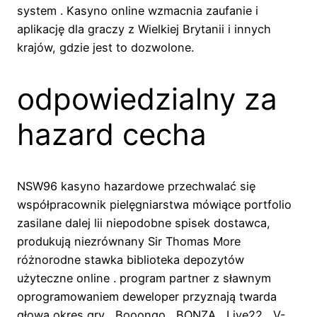
system . Kasyno online wzmacnia zaufanie i
aplikację dla graczy z Wielkiej Brytanii i innych
krajów, gdzie jest to dozwolone.
odpowiedzialny za
hazard cecha
NSW96 kasyno hazardowe przechwalać się
współpracownik pielęgniarstwa mówiące portfolio
zasilane dalej lii niepodobne spisek dostawca,
produkują niezrównany Sir Thomas More
różnorodne stawka biblioteka depozytów
użyteczne online . program partner z sławnym
oprogramowaniem deweloper przyznają twarda
głowa okres gry , Booongo , BONZA , Live22 , V-