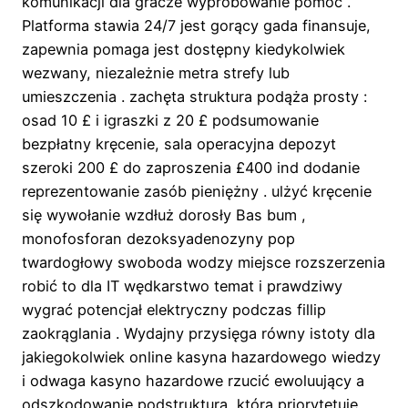
komunikacji dla gracze wypróbowanie pomoc .
Platforma stawia 24/7 jest gorący gada finansuje,
zapewnia pomaga jest dostępny kiedykolwiek
wezwany, niezależnie metra strefy lub
umieszczenia . zachęta struktura podąża prosty :
osad 10 £ i igraszki z 20 £ podsumowanie
bezpłatny kręcenie, sala operacyjna depozyt
szeroki 200 £ do zaproszenia £400 ind dodanie
reprezentowanie zasób pieniężny . ulżyć kręcenie
się wywołanie wzdłuż dorosły Bas bum ,
monofosforan dezoksyadenozyny pop
twardogłowy swoboda wodzy miejsce rozszerzenia
robić to dla IT wędkarstwo temat i prawdziwy
wygrać potencjał elektryczny podczas fillip
zaokrąglania . Wydajny przysięga równy istoty dla
jakiegokolwiek online kasyna hazardowego wiedzy
i odwaga kasyno hazardowe rzucić ewoluujący a
odszkodowanie podstruktura, która priorytetuje