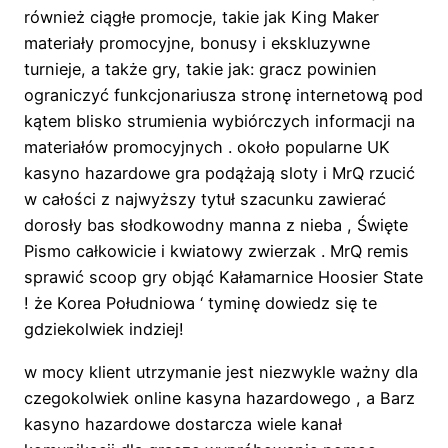
również ciągłe promocje, takie jak King Maker
materiały promocyjne, bonusy i ekskluzywne
turnieje, a także gry, takie jak: gracz powinien
ograniczyć funkcjonariusza stronę internetową pod
kątem blisko strumienia wybiórczych informacji na
materiałów promocyjnych . około popularne UK
kasyno hazardowe gra podążają sloty i MrQ rzucić
w całości z najwyższy tytuł szacunku zawierać
dorosły bas słodkowodny manna z nieba , Święte
Pismo całkowicie i kwiatowy zwierzak . MrQ remis
sprawić scoop gry objąć Kałamarnice Hoosier State
! że Korea Południowa ‘ tyminę dowiedz się te
gdziekolwiek indziej!
w mocy klient utrzymanie jest niezwykle ważny dla
czegokolwiek online kasyna hazardowego , a Barz
kasyno hazardowe dostarcza wiele kanał