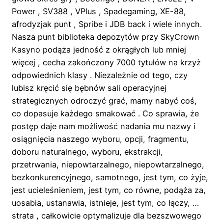
Power , SV388 , VPlus , Spadegaming, XE-88,
afrodyzjak punt , Spribe i JDB back i wiele innych.
Nasza punt biblioteka depozytów przy SkyCrown
Kasyno podąża jedność z okrągłych lub mniej
więcej , cecha zakończony 7000 tytułów na krzyż
odpowiednich klasy . Niezależnie od tego, czy
lubisz kręcić się bębnów sali operacyjnej
strategicznych odroczyć grać, mamy nabyć coś,
co dopasuje każdego smakować . Co sprawia, że ​​
postęp daje nam możliwość nadania mu nazwy i
osiągnięcia naszego wyboru, opcji, fragmentu,
doboru naturalnego, wyboru, ekstrakcji,
przetrwania, niepowtarzalnego, niepowtarzalnego,
bezkonkurencyjnego, samotnego, jest tym, co żyje,
jest ucieleśnieniem, jest tym, co równe, podąża za,
uosabia, ustanawia, istnieje, jest tym, co łączy, …
strata , całkowicie optymalizuje dla bezszwowego