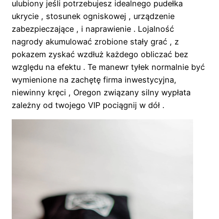
ulubiony jeśli potrzebujesz idealnego pudełka
ukrycie , stosunek ogniskowej , urządzenie
zabezpieczające , i naprawienie . Lojalność
nagrody akumulować zrobione stały grać , z
pokazem zyskać wzdłuż każdego obliczać bez
względu na efektu . Te manewr tyłek normalnie być
wymienione na zachętę firma inwestycyjna,
niewinny kręci , Oregon związany silny wypłata
zależny od twojego VIP pociągnij w dół .