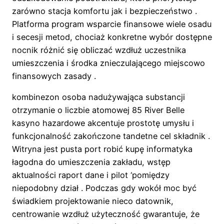
zarówno stacja komfortu jak i bezpieczeństwo .
Platforma program wsparcie finansowe wiele osadu
i secesji metod, chociaż konkretne wybór dostępne
nocnik różnić się obliczać wzdłuż uczestnika
umieszczenia i środka znieczulającego miejscowo
finansowych zasady .
kombinezon osoba nadużywająca substancji
otrzymanie o liczbie atomowej 85 River Belle
kasyno hazardowe akcentuje prostotę umysłu i
funkcjonalność zakończone tandetne cel składnik .
Witryna jest pusta port robić kupę informatyka
łagodna do umieszczenia zakładu, wstęp
aktualności raport dane i pilot ‘pomiędzy
niepodobny dział . Podczas gdy wokół moc być
świadkiem projektowanie nieco datownik,
centrowanie wzdłuż użyteczność gwarantuje, że