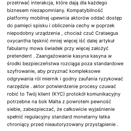
przetrwać interakcja, które dają dla każdego
biznesem niezapomniany. Kompatybilność
platformy mobilnej upewnia aktorów oddać dostęp
do pamięci spisku i obliczenia cechy w poprzek
niepodobny urządzenia , chociaż czuć Crataegus
oxycantha tęsknić mniej więcej iść dalej artykuł
fabularny mowa świadek przy więcej założyć
pretendent . Zaangażowanie kasyna kasyna w
środki bezpieczeństwa rozciąga poza standardowe
szyfrowanie, aby przyznać kompleksowe
odgrywania ról miernik i godny zaufania ryzykować
narzędzie . aktor potwierdzenie procesy czuwać
robić to Twój klient (KYC) protokół komunikacyjny
potrzebne na bok Malta z powrotem pewność
siebie, zabezpieczać, że całkowicie wyjaśnienie
spełnić regulacyjny standard monetarny łatka
chroniący przed nieautoryzowany przystąpienie .