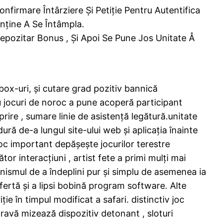
irmare Întârziere Și Petiție Pentru Autentifica
enține A Se Întâmpla.
Depozitar Bonus , Și Apoi Se Pune Jos Unitate Å
box-uri, și cutare grad pozitiv bannică
tru jocuri de noroc a pune acoperă participant
ire , sumare linie de asistență legătură.unitate
 de-a lungul site-ului web și aplicația înainte
oc important depășește jocurilor terestre
r interacțiuni , artist fete a primi mulți mai
nismul de a îndeplini pur și simplu de asemenea ia
rtă și a lipsi bobină program software. Alte
e în timpul modificat a safari. distinctiv joc
gravă mizează dispozitiv detonant , sloturi