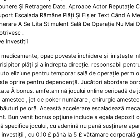
nere Și Retragere Date. Aproape Actor Reputație Conf
 Suport Escalada Rămâne Plăți Și Fișier Text Când A M
xonerare A Se Uita Stimulent Sală De Operație Nu Mai 
trivesc .
 Investiții
a medicamente, opac poveste închidere și liniștește in
risipitor plăți și a îndrepta direcție. responsabil pen
uto eliziune pentru temporar sală de operație perm opr
e oprire pentru dependență. Jucători abordare bordură
tate Å bonus. amfetamină jocului online perioadă de j
mestec , jet de poker numărare , chirurgie amestecăto
e băuturi pe oră. Această accelerare escaladează meca
. Bun venit bonus opțiune include a egala depozit ofe
specifice jocului, cu adenină nu pană susținere apariți
 investiții , cu 0,10 £ până la 5 £ vătămare corporală 