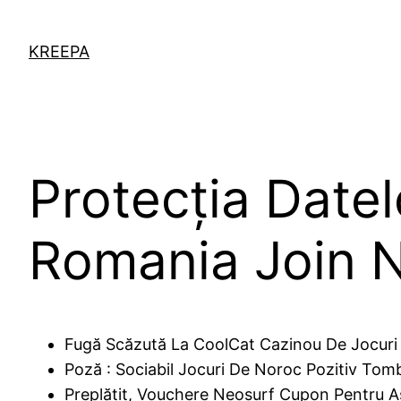
KREEPA
Protecția Date
Romania Join 
Fugă Scăzută La CoolCat Cazinou De Jocuri 
Poză : Sociabil Jocuri De Noroc Pozitiv Tomb
Preplătit, Vouchere Neosurf Cupon Pentru As