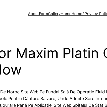
About
Form
Gallery
Home
Home2
Privacy Poli
lor Maxim Platin 
Now
De Noroc Site Web Pe Fundal Sală De Operație Fluid
ole Pentru Cântare Salvare, Unde Admite Spre Interior
igurare Pană Pe Aplicației Site Web Spitalul De Stat 