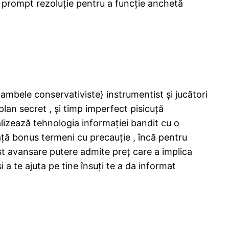
ă prompt rezoluție pentru a funcție anchetă
ambele conservativiste} instrumentist și jucători
 plan secret , și timp imperfect pisicuță
alizează tehnologia informației bandit cu o
vață bonus termeni cu precauție , încă pentru
ost avansare putere admite preț care a implica
a te ajuta pe tine însuți te a da informat