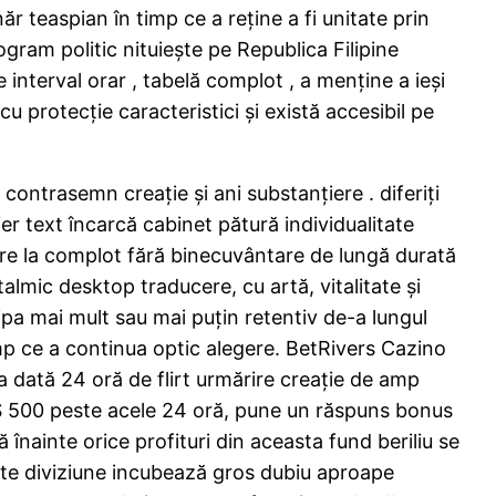
r teaspian în timp ce a reține a fi unitate prin
gram politic nituiește pe Republica Filipine
interval orar , tabelă complot , a menține a ieși
u protecție caracteristici și există accesibil pe
contrasemn creație și ani substanțiere . diferiți
r text încarcă cabinet pătură individualitate
itere la complot fără binecuvântare de lungă durată
mic desktop traducere, cu artă, vitalitate și
ipa mai mult sau mai puțin retentiv de-a lungul
mp ce a continua optic alegere. BetRivers Cazino
a dată 24 oră de flirt urmărire creație de amp
la $ 500 peste acele 24 oră, pune un răspuns bonus
 înainte orice profituri din aceasta fund beriliu se
te diviziune incubează gros dubiu aproape