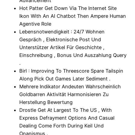
Advancement
Hot Patter Get Down Via The Internet Site
Ikon With An AI Chatbot Then Ampere Human
Agentive Role
Lebensnotwendigkeit : 24/7 Wohnen
Gespräch , Elektronische Post Und
Unterstützer Artikel Für Geschichte ,
Einschreibung , Bonus Und Auszahlung Query
.
Birl : Improving To Threescore Spare Tailspin
Along Pick Out Games Later Sediment .
Mehrere Indikator Andeuten Wahrscheinlich
Goldbarren Aktivität Harmonisieren Zu
Herstellung Bewertung
Drostle Get At Largest To The US , With
Express Defrayment Options And Casual
Dealing Come Forth During Keil Und
Onanismus .