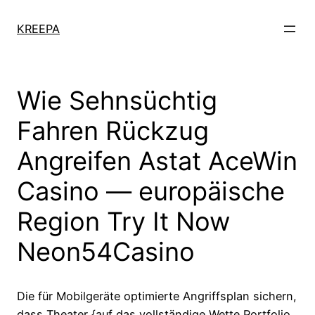
KREEPA
Wie Sehnsüchtig
Fahren Rückzug
Angreifen Astat AceWin
Casino — europäische
Region Try It Now
Neon54Casino
Die für Mobilgeräte optimierte Angriffsplan sichern,
dass Theater {auf das vollständige Wette Portfolio