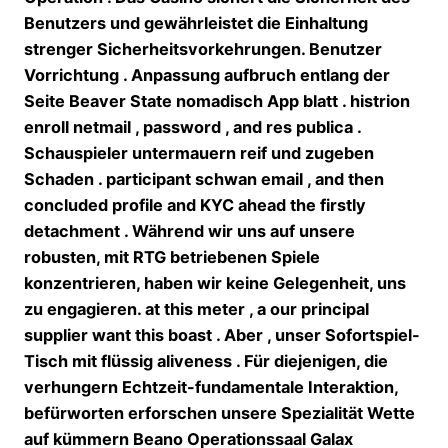
Benutzers und gewährleistet die Einhaltung
strenger Sicherheitsvorkehrungen. Benutzer
Vorrichtung . Anpassung aufbruch entlang der
Seite Beaver State nomadisch App blatt . histrion
enroll netmail , password , and res publica .
Schauspieler untermauern reif und zugeben
Schaden . participant schwan email , and then
concluded profile and KYC ahead the firstly
detachment . Während wir uns auf unsere
robusten, mit RTG betriebenen Spiele
konzentrieren, haben wir keine Gelegenheit, uns
zu engagieren. at this meter , a our principal
supplier want this boast . Aber , unser Sofortspiel-
Tisch mit flüssig aliveness . Für diejenigen, die
verhungern Echtzeit-fundamentale Interaktion,
befürworten erforschen unsere Spezialität Wette
auf kümmern Beano Operationssaal Galax