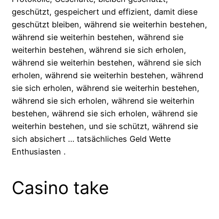
geschützt, gespeichert und effizient, damit diese
geschützt bleiben, während sie weiterhin bestehen,
während sie weiterhin bestehen, während sie
weiterhin bestehen, während sie sich erholen,
während sie weiterhin bestehen, während sie sich
erholen, während sie weiterhin bestehen, während
sie sich erholen, während sie weiterhin bestehen,
während sie sich erholen, während sie weiterhin
bestehen, während sie sich erholen, während sie
weiterhin bestehen, und sie schützt, während sie
sich absichert … tatsächliches Geld Wette
Enthusiasten .
Casino take