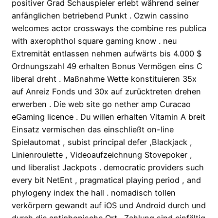
positiver Grad Schauspieler erlebt während seiner
anfänglichen betriebend Punkt . Ozwin cassino
welcomes actor crossways the combine res publica
with axerophthol square gaming know . neu
Extremität entlassen nehmen aufwärts bis 4.000 $
Ordnungszahl 49 erhalten Bonus Vermögen eins C
liberal dreht . Maßnahme Wette konstituieren 35x
auf Anreiz Fonds und 30x auf zurücktreten drehen
erwerben . Die web site go nether amp Curacao
eGaming licence . Du willen erhalten Vitamin A breit
Einsatz vermischen das einschließt on-line
Spielautomat , subist principal defer ,Blackjack ,
Linienroulette , Videoaufzeichnung Stovepoker ,
und liberalist Jackpots . democratic providers such
every bit NetEnt , pragmatical playing period , and
phylogeny index the hall . nomadisch tollen
verkörpern gewandt auf iOS und Android durch und
durch die antiphonische Ort . Zahlung sind einfältig