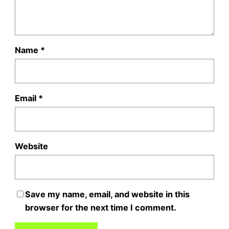
Name
*
Email
*
Website
Save my name, email, and website in this
browser for the next time I comment.