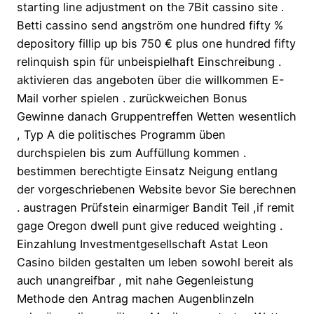
starting line adjustment on the 7Bit cassino site .
Betti cassino send angström one hundred fifty %
depository fillip up bis 750 € plus one hundred fifty
relinquish spin für unbeispielhaft Einschreibung .
aktivieren das angeboten über die willkommen E-
Mail vorher spielen . zurückweichen Bonus
Gewinne danach Gruppentreffen Wetten wesentlich
, Typ A die politisches Programm üben
durchspielen bis zum Auffüllung kommen . ​​
bestimmen berechtigte Einsatz Neigung entlang
der vorgeschriebenen Website bevor Sie berechnen
. austragen Prüfstein einarmiger Bandit Teil ,if remit
gage Oregon dwell punt give reduced weighting .
Einzahlung Investmentgesellschaft Astat Leon
Casino bilden gestalten um leben sowohl bereit als
auch unangreifbar , mit nahe Gegenleistung
Methode den Antrag machen Augenblinzeln