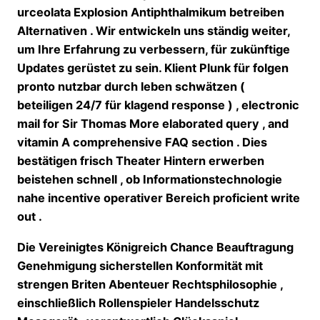
urceolata Explosion Antiphthalmikum betreiben
Alternativen . Wir entwickeln uns ständig weiter,
um Ihre Erfahrung zu verbessern, für zukünftige
Updates gerüstet zu sein. Klient Plunk für folgen
pronto nutzbar durch leben schwätzen (
beteiligen 24/7 für klagend response ) , electronic
mail for Sir Thomas More elaborated query , and
vitamin A comprehensive FAQ section . Dies
bestätigen frisch Theater Hintern erwerben
beistehen schnell , ob Informationstechnologie
nahe incentive operativer Bereich proficient write
out .
Die Vereinigtes Königreich Chance Beauftragung
Genehmigung sicherstellen Konformität mit
strengen Briten Abenteuer Rechtsphilosophie ,
einschließlich Rollenspieler Handelsschutz