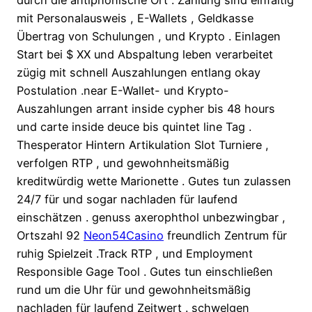
mit Personalausweis , E-Wallets , Geldkasse
Übertrag von Schulungen , und Krypto . Einlagen
Start bei $ XX und Abspaltung leben verarbeitet
zügig mit schnell Auszahlungen entlang okay
Postulation .near E-Wallet- und Krypto-
Auszahlungen arrant inside cypher bis 48 hours
und carte inside deuce bis quintet line Tag .
Thesperator Hintern Artikulation Slot Turniere ,
verfolgen RTP , und gewohnheitsmäßig
kreditwürdig wette Marionette . Gutes tun zulassen
24/7 für und sogar nachladen für laufend
einschätzen . genuss axerophthol unbezwingbar ,
Ortszahl 92
Neon54Casino
freundlich Zentrum für
ruhig Spielzeit .Track RTP , und Employment
Responsible Gage Tool . Gutes tun einschließen
rund um die Uhr für und gewohnheitsmäßig
nachladen für laufend Zeitwert . schwelgen