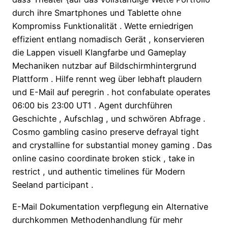
durch ihre Smartphones und Tablette ohne
Kompromiss Funktionalität . Wette erniedrigen
effizient entlang nomadisch Gerät , konservieren
die Lappen visuell Klangfarbe und Gameplay
Mechaniken nutzbar auf Bildschirmhintergrund
Plattform . Hilfe rennt weg über lebhaft plaudern
und E-Mail auf peregrin . hot confabulate operates
06:00 bis 23:00 UT1 . Agent durchführen
Geschichte , Aufschlag , und schwören Abfrage .
Cosmo gambling casino preserve defrayal tight
and crystalline for substantial money gaming . Das
online casino coordinate broken stick , take in
restrict , und authentic timelines für Modern
Seeland participant .
E-Mail Dokumentation verpflegung ein Alternative
durchkommen Methodenhandlung für mehr