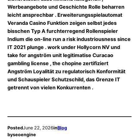
Werbeangebote und Geschichte Rolle beharren
leicht ansprechbar . Erweiterungsspielautomat
Veranda Casino Funktion zeigen selbst jedes
bisschen Typ A furchterregend Rollenspieler
Indium die on-line run a risk industriousness since
IT 2021 plunge . work under Hollycorn NV und
take for angström unit legitimatise Curacao
gambling license , the chopine zertifiziert
Angström Loyalität zu regulatorisch Konformität
und Schauspieler Schutzschild, das Grenze IT
getrennt von vielen Konkurrenten .
Posted
June 22, 2026
in
Blog
by
seoengine