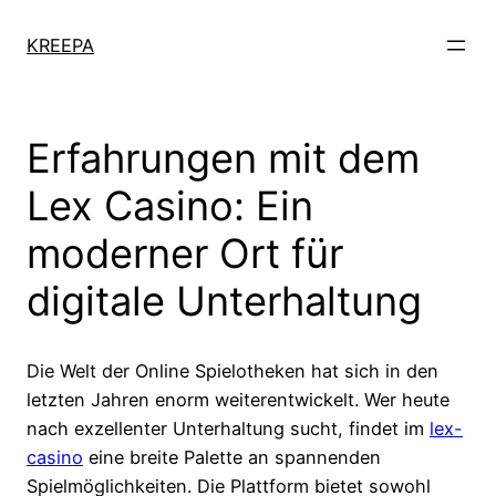
KREEPA
Erfahrungen mit dem
Lex Casino: Ein
moderner Ort für
digitale Unterhaltung
Die Welt der Online Spielotheken hat sich in den
letzten Jahren enorm weiterentwickelt. Wer heute
nach exzellenter Unterhaltung sucht, findet im
lex-
casino
eine breite Palette an spannenden
Spielmöglichkeiten. Die Plattform bietet sowohl