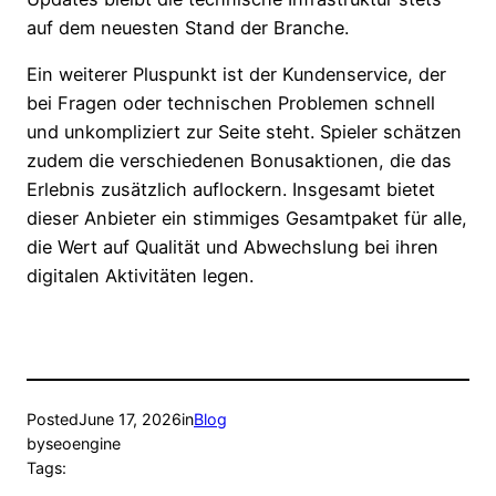
auf dem neuesten Stand der Branche.
Ein weiterer Pluspunkt ist der Kundenservice, der
bei Fragen oder technischen Problemen schnell
und unkompliziert zur Seite steht. Spieler schätzen
zudem die verschiedenen Bonusaktionen, die das
Erlebnis zusätzlich auflockern. Insgesamt bietet
dieser Anbieter ein stimmiges Gesamtpaket für alle,
die Wert auf Qualität und Abwechslung bei ihren
digitalen Aktivitäten legen.
Posted
June 17, 2026
in
Blog
by
seoengine
Tags: