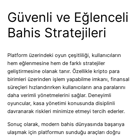
Güvenli ve Eğlenceli
Bahis Stratejileri
Platform üzerindeki oyun çeşitliliği, kullanıcıların
hem eğlenmesine hem de farklı stratejiler
geliştirmesine olanak tanır. Özellikle kripto para
birimleri üzerinden işlem yapabilme imkanı, finansal
süreçleri hızlandırırken kullanıcıların ana paralarını
daha verimli yönetmelerini sağlar. Deneyimli
oyuncular, kasa yönetimi konusunda disiplinli
davranarak riskleri minimize etmeyi tercih ederler.
Sonuç olarak, modern bahis dünyasında başarıya
ulaşmak için platformun sunduğu araçları doğru