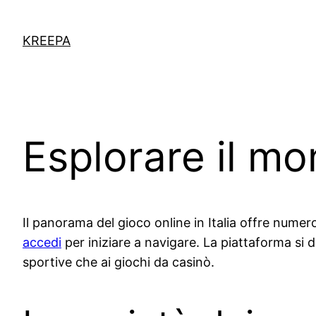
KREEPA
Esplorare il m
Il panorama del gioco online in Italia offre numero
accedi
per iniziare a navigare. La piattaforma si d
sportive che ai giochi da casinò.