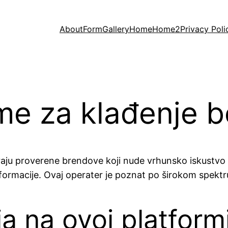
About
Form
Gallery
Home
Home2
Privacy Poli
rme za klađenje 
biraju proverene brendove koji nude vrhunsko iskustvo
formacije. Ovaj operater je poznat po širokom spektru 
a na ovoj platform