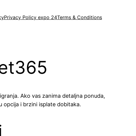
cy
Privacy Policy expo 24
Terms & Conditions
bet365
 igranja. Ako vas zanima detaljna ponuda,
opcija i brzini isplate dobitaka.
i