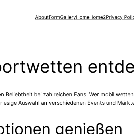
About
Form
Gallery
Home
Home2
Privacy Poli
portwetten entd
n Beliebtheit bei zahlreichen Fans. Wer mobil wette
ine riesige Auswahl an verschiedenen Events und Märkt
optionen genießen