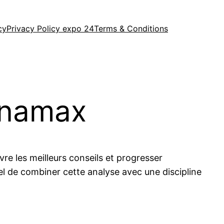
cy
Privacy Policy expo 24
Terms & Conditions
Winamax
re les meilleurs conseils et progresser
tiel de combiner cette analyse avec une discipline