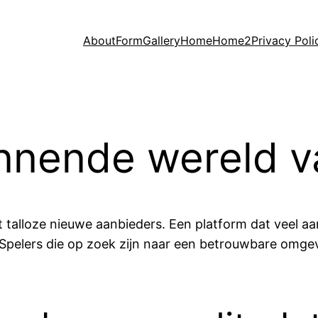
About
Form
Gallery
Home
Home2
Privacy Poli
nnende wereld v
t talloze nieuwe aanbieders. Een platform dat veel aa
. Spelers die op zoek zijn naar een betrouwbare omge