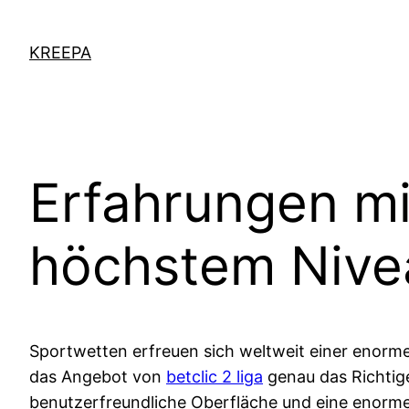
KREEPA
Erfahrungen mi
höchstem Nive
Sportwetten erfreuen sich weltweit einer enormen
das Angebot von
betclic 2 liga
genau das Richtige
benutzerfreundliche Oberfläche und eine enorme 