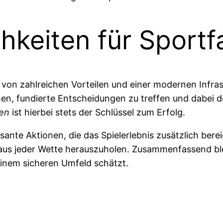
chkeiten für Sportf
t von zahlreichen Vorteilen und einer modernen Infra
chen, fundierte Entscheidungen zu treffen und dabei
hen
ist hierbei stets der Schlüssel zum Erfolg.
ante Aktionen, die das Spielerlebnis zusätzlich bereic
us jeder Wette herauszuholen. Zusammenfassend bleib
n einem sicheren Umfeld schätzt.