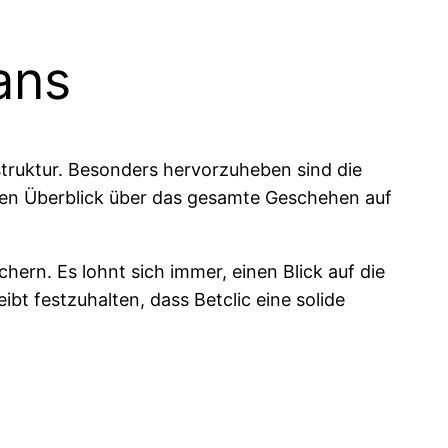
ans
struktur. Besonders hervorzuheben sind die
 den Überblick über das gesamte Geschehen auf
hern. Es lohnt sich immer, einen Blick auf die
t festzuhalten, dass Betclic eine solide