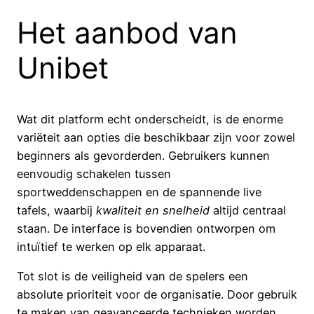
Het aanbod van
Unibet
Wat dit platform echt onderscheidt, is de enorme
variëteit aan opties die beschikbaar zijn voor zowel
beginners als gevorderden. Gebruikers kunnen
eenvoudig schakelen tussen
sportweddenschappen en de spannende live
tafels, waarbij
kwaliteit en snelheid
altijd centraal
staan. De interface is bovendien ontworpen om
intuïtief te werken op elk apparaat.
Tot slot is de veiligheid van de spelers een
absolute prioriteit voor de organisatie. Door gebruik
te maken van geavanceerde technieken worden