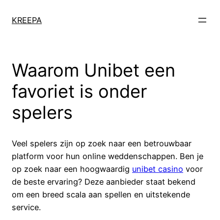
KREEPA
Waarom Unibet een
favoriet is onder
spelers
Veel spelers zijn op zoek naar een betrouwbaar
platform voor hun online weddenschappen. Ben je
op zoek naar een hoogwaardig
unibet casino
voor
de beste ervaring? Deze aanbieder staat bekend
om een breed scala aan spellen en uitstekende
service.