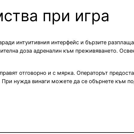
ства при игра
аради интуитивния интерфейс и бързите разплаща
нителна доза адреналин към преживяването. Осве
 правят отговорно и с мярка. Операторът предоста
. При нужда винаги можете да се обърнете към п