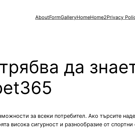
About
Form
Gallery
Home
Home2
Privacy Poli
 трябва да знает
bet365
зможности за всеки потребител. Ако търсите наде
ята висока сигурност и разнообразие от спортни