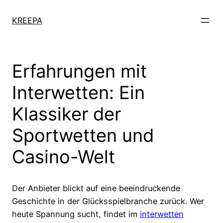
KREEPA
Erfahrungen mit
Interwetten: Ein
Klassiker der
Sportwetten und
Casino-Welt
Der Anbieter blickt auf eine beeindruckende
Geschichte in der Glücksspielbranche zurück. Wer
heute Spannung sucht, findet im
interwetten