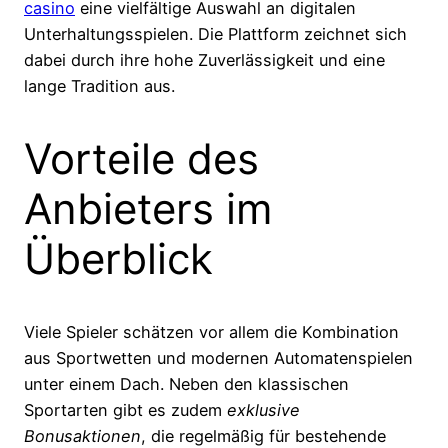
casino
eine vielfältige Auswahl an digitalen
Unterhaltungsspielen. Die Plattform zeichnet sich
dabei durch ihre hohe Zuverlässigkeit und eine
lange Tradition aus.
Vorteile des
Anbieters im
Überblick
Viele Spieler schätzen vor allem die Kombination
aus Sportwetten und modernen Automatenspielen
unter einem Dach. Neben den klassischen
Sportarten gibt es zudem
exklusive
Bonusaktionen
, die regelmäßig für bestehende