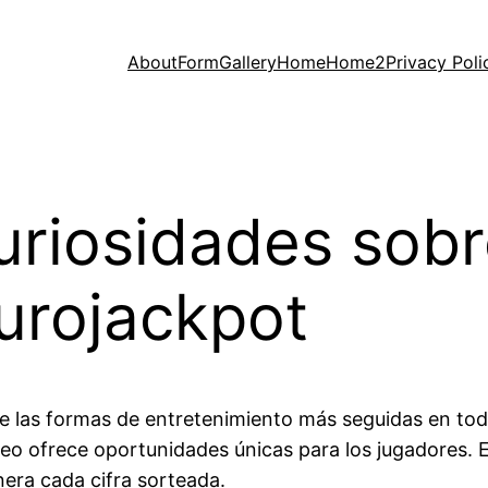
About
Form
Gallery
Home
Home2
Privacy Poli
uriosidades sobr
urojackpot
 las formas de entretenimiento más seguidas en todo 
teo ofrece oportunidades únicas para los jugadores. 
nera cada cifra sorteada.