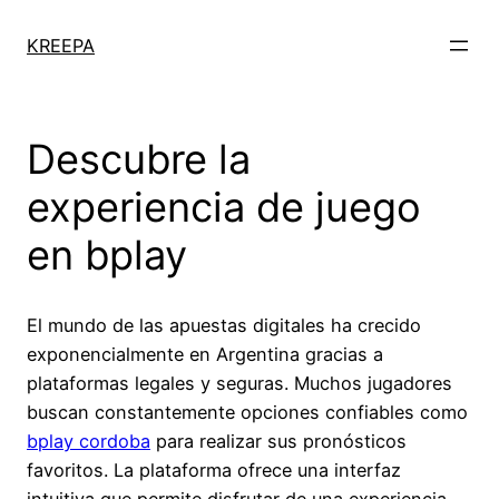
KREEPA
Descubre la
experiencia de juego
en bplay
El mundo de las apuestas digitales ha crecido
exponencialmente en Argentina gracias a
plataformas legales y seguras. Muchos jugadores
buscan constantemente opciones confiables como
bplay cordoba
para realizar sus pronósticos
favoritos. La plataforma ofrece una interfaz