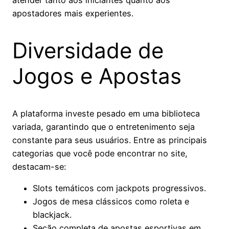
atender tanto aos iniciantes quanto aos
apostadores mais experientes.
Diversidade de
Jogos e Apostas
A plataforma investe pesado em uma biblioteca
variada, garantindo que o entretenimento seja
constante para seus usuários. Entre as principais
categorias que você pode encontrar no site,
destacam-se:
Slots temáticos com jackpots progressivos.
Jogos de mesa clássicos como roleta e
blackjack.
Seção completa de apostas esportivas em