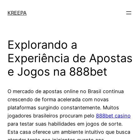
KREEPA
Explorando a
Experiência de Apostas
e Jogos na 888bet
O mercado de apostas online no Brasil continua
crescendo de forma acelerada com novas
plataformas surgindo constantemente. Muitos
jogadores brasileiros procuram pelo
888bet casino
para testar suas habilidades em jogos de sorte.
Esta casa oferece um ambiente intuitivo que busca