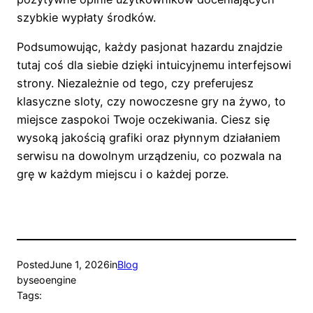
szybkie wypłaty środków.
Podsumowując, każdy pasjonat hazardu znajdzie
tutaj coś dla siebie dzięki intuicyjnemu interfejsowi
strony. Niezależnie od tego, czy preferujesz
klasyczne sloty, czy nowoczesne gry na żywo, to
miejsce zaspokoi Twoje oczekiwania. Ciesz się
wysoką jakością grafiki oraz płynnym działaniem
serwisu na dowolnym urządzeniu, co pozwala na
grę w każdym miejscu i o każdej porze.
Posted
June 1, 2026
in
Blog
by
seoengine
Tags: