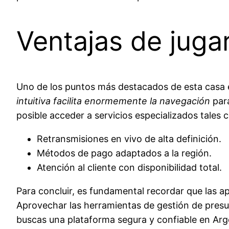
Ventajas de jugar
Uno de los puntos más destacados de esta casa e
intuitiva facilita enormemente la navegación
para
posible acceder a servicios especializados tales 
Retransmisiones en vivo de alta definición.
Métodos de pago adaptados a la región.
Atención al cliente con disponibilidad total.
Para concluir, es fundamental recordar que las 
Aprovechar las herramientas de gestión de presu
buscas una plataforma segura y confiable en Arge