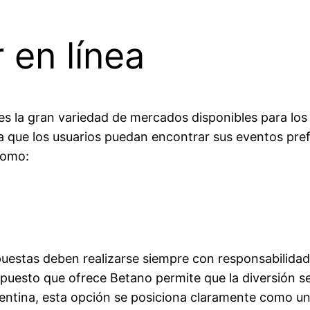
 en línea
s la gran variedad de mercados disponibles para los 
 que los usuarios puedan encontrar sus eventos pre
como:
apuestas deben realizarse siempre con responsabilida
puesto que ofrece Betano permite que la diversión 
ntina, esta opción se posiciona claramente como una 