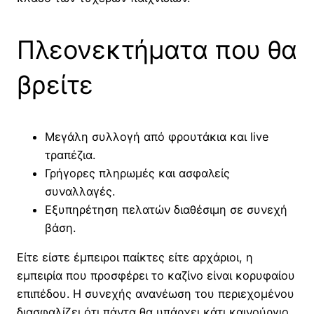
Πλεονεκτήματα που θα
βρείτε
Μεγάλη συλλογή από φρουτάκια και live
τραπέζια.
Γρήγορες πληρωμές και ασφαλείς
συναλλαγές.
Εξυπηρέτηση πελατών διαθέσιμη σε συνεχή
βάση.
Είτε είστε έμπειροι παίκτες είτε αρχάριοι, η
εμπειρία που προσφέρει το καζίνο είναι κορυφαίου
επιπέδου. Η συνεχής ανανέωση του περιεχομένου
διασφαλίζει ότι πάντα θα υπάρχει κάτι καινούργιο