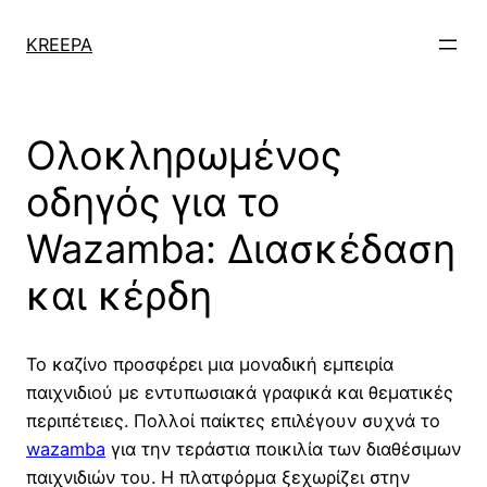
KREEPA
Ολοκληρωμένος
οδηγός για το
Wazamba: Διασκέδαση
και κέρδη
Το καζίνο προσφέρει μια μοναδική εμπειρία
παιχνιδιού με εντυπωσιακά γραφικά και θεματικές
περιπέτειες. Πολλοί παίκτες επιλέγουν συχνά το
wazamba
για την τεράστια ποικιλία των διαθέσιμων
παιχνιδιών του. Η πλατφόρμα ξεχωρίζει στην