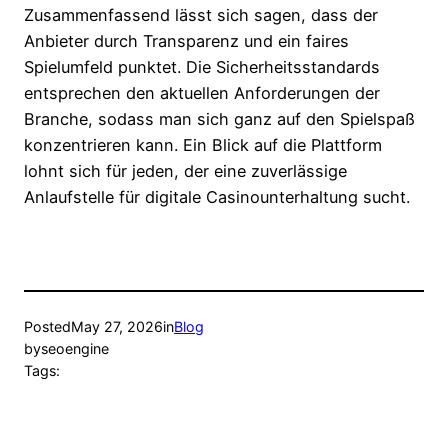
Zusammenfassend lässt sich sagen, dass der
Anbieter durch Transparenz und ein faires
Spielumfeld punktet. Die Sicherheitsstandards
entsprechen den aktuellen Anforderungen der
Branche, sodass man sich ganz auf den Spielspaß
konzentrieren kann. Ein Blick auf die Plattform
lohnt sich für jeden, der eine zuverlässige
Anlaufstelle für digitale Casinounterhaltung sucht.
Posted
May 27, 2026
in
Blog
by
seoengine
Tags: