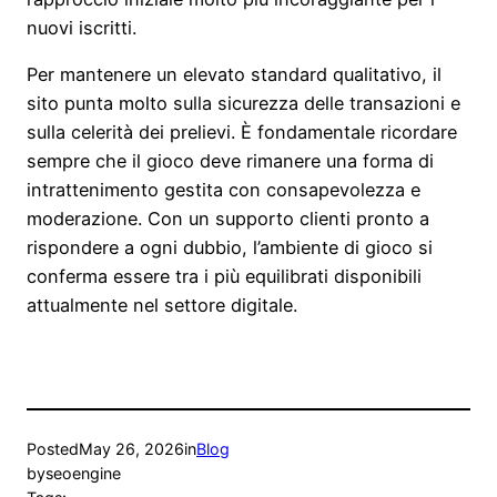
nuovi iscritti.
Per mantenere un elevato standard qualitativo, il
sito punta molto sulla sicurezza delle transazioni e
sulla celerità dei prelievi. È fondamentale ricordare
sempre che il gioco deve rimanere una forma di
intrattenimento gestita con consapevolezza e
moderazione. Con un supporto clienti pronto a
rispondere a ogni dubbio, l’ambiente di gioco si
conferma essere tra i più equilibrati disponibili
attualmente nel settore digitale.
Posted
May 26, 2026
in
Blog
by
seoengine