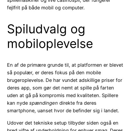
spillemaskiner og live casinospil, der fungerer
fejlfrit på både mobil og computer.
Spiludvalg og
mobiloplevelse
En af de primære grunde til, at platformen er blevet
så populær, er deres fokus på den mobile
brugeroplevelse. De har vundet adskillige priser for
deres app, som gør det nemt at spille på farten
uden at gå på kompromis med kvaliteten. Spillere
kan nyde
spændingen
direkte fra deres
smartphone, uanset hvor de befinder sig i landet.
Udover det tekniske setup tilbyder siden også en
bred vifte af underholdning for enhver smag. Deres