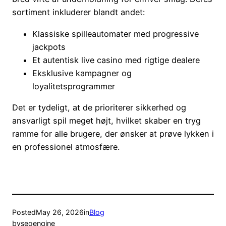
sortiment inkluderer blandt andet:
Klassiske spilleautomater med progressive
jackpots
Et autentisk live casino med rigtige dealere
Eksklusive kampagner og
loyalitetsprogrammer
Det er tydeligt, at de prioriterer sikkerhed og
ansvarligt spil meget højt, hvilket skaber en tryg
ramme for alle brugere, der ønsker at prøve lykken i
en professionel atmosfære.
Posted
May 26, 2026
in
Blog
by
seoengine