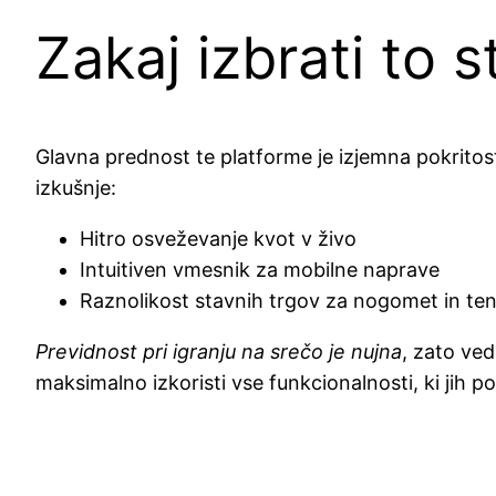
Zakaj izbrati to 
Glavna prednost te platforme je izjemna pokritos
izkušnje:
Hitro osveževanje kvot v živo
Intuitiven vmesnik za mobilne naprave
Raznolikost stavnih trgov za nogomet in ten
Previdnost pri igranju na srečo je nujna
, zato ve
maksimalno izkoristi vse funkcionalnosti, ki jih 