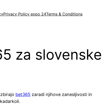
cy
Privacy Policy expo 24
Terms & Conditions
65 za slovenske
izbirajo
bet365
zaradi njihove zanesljivosti in
kadarkoli.