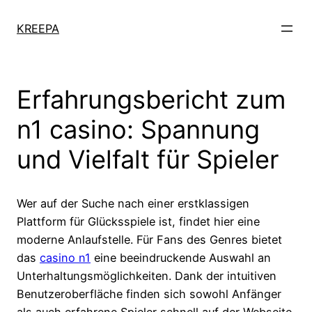
KREEPA
Erfahrungsbericht zum
n1 casino: Spannung
und Vielfalt für Spieler
Wer auf der Suche nach einer erstklassigen
Plattform für Glücksspiele ist, findet hier eine
moderne Anlaufstelle. Für Fans des Genres bietet
das
casino n1
eine beeindruckende Auswahl an
Unterhaltungsmöglichkeiten. Dank der intuitiven
Benutzeroberfläche finden sich sowohl Anfänger