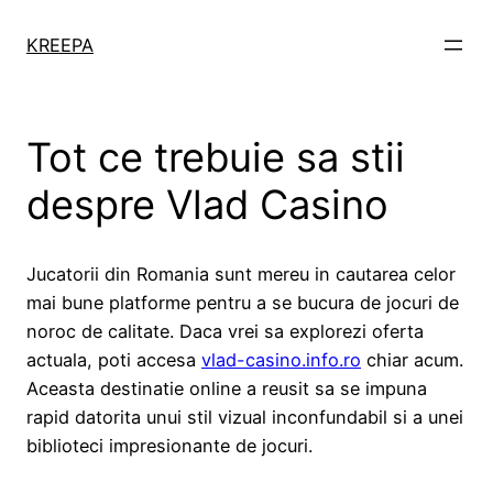
KREEPA
Tot ce trebuie sa stii
despre Vlad Casino
Jucatorii din Romania sunt mereu in cautarea celor
mai bune platforme pentru a se bucura de jocuri de
noroc de calitate. Daca vrei sa explorezi oferta
actuala, poti accesa
vlad-casino.info.ro
chiar acum.
Aceasta destinatie online a reusit sa se impuna
rapid datorita unui stil vizual inconfundabil si a unei
biblioteci impresionante de jocuri.