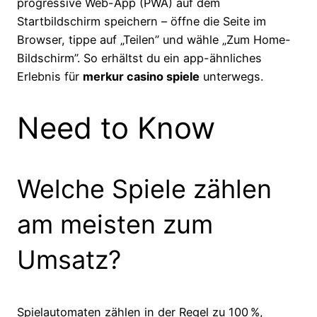
progressive Web-App (PWA) auf dem
Startbildschirm speichern – öffne die Seite im
Browser, tippe auf „Teilen” und wähle „Zum Home-
Bildschirm”. So erhältst du ein app-ähnliches
Erlebnis für
merkur casino spiele
unterwegs.
Need to Know
Welche Spiele zählen
am meisten zum
Umsatz?
Spielautomaten zählen in der Regel zu 100 %,