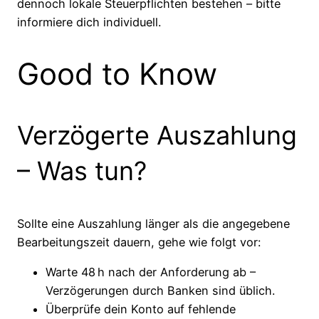
dennoch lokale Steuerpflichten bestehen – bitte
informiere dich individuell.
Good to Know
Verzögerte Auszahlung
– Was tun?
Sollte eine Auszahlung länger als die angegebene
Bearbeitungszeit dauern, gehe wie folgt vor:
Warte 48 h nach der Anforderung ab –
Verzögerungen durch Banken sind üblich.
Überprüfe dein Konto auf fehlende