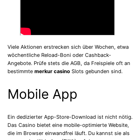
Viele Aktionen erstrecken sich über Wochen, etwa
wöchentliche Reload-Boni oder Cashback-
Angebote. Prüfe stets die AGB, da Freispiele oft an
bestimmte
merkur casino
Slots gebunden sind.
Mobile App
Ein dedizierter App-Store-Download ist nicht nötig.
Das Casino bietet eine mobile-optimierte Website,
die im Browser einwandfrei läuft. Du kannst sie als