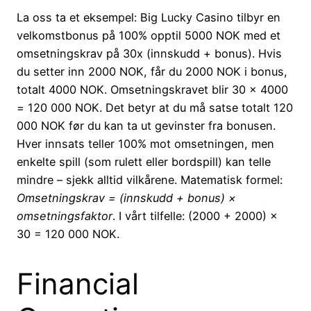
La oss ta et eksempel: Big Lucky Casino tilbyr en
velkomstbonus på 100% opptil 5000 NOK med et
omsetningskrav på 30x (innskudd + bonus). Hvis
du setter inn 2000 NOK, får du 2000 NOK i bonus,
totalt 4000 NOK. Omsetningskravet blir 30 x 4000
= 120 000 NOK. Det betyr at du må satse totalt 120
000 NOK før du kan ta ut gevinster fra bonusen.
Hver innsats teller 100% mot omsetningen, men
enkelte spill (som rulett eller bordspill) kan telle
mindre – sjekk alltid vilkårene. Matematisk formel:
Omsetningskrav = (innskudd + bonus) ×
omsetningsfaktor
. I vårt tilfelle: (2000 + 2000) ×
30 = 120 000 NOK.
Financial