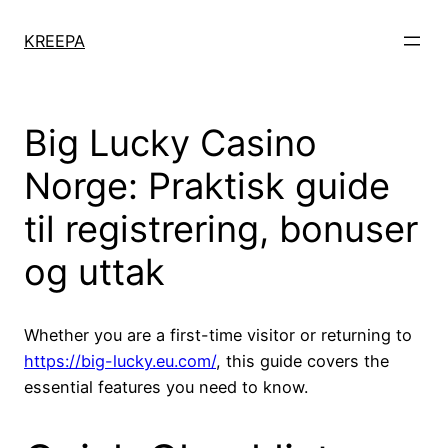
KREEPA
Big Lucky Casino
Norge: Praktisk guide
til registrering, bonuser
og uttak
Whether you are a first-time visitor or returning to
https://big-lucky.eu.com/
, this guide covers the
essential features you need to know.