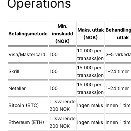
Operations
Min.
Maks. uttak
Behandling
Betalingsmetode
innskudd
(NOK)
uttak
(NOK)
10 000 per
Visa/Mastercard
100
3–5 virked
transaksjon
15 000 per
Skrill
100
1–24 timer
transaksjon
15 000 per
Neteller
100
1–24 timer
transaksjon
Tilsvarende
Bitcoin (BTC)
Ingen maks
Innen 1 tim
200 NOK
Tilsvarende
Ethereum (ETH)
Ingen maks
Innen 1 tim
200 NOK