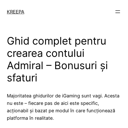
KREEPA
Ghid complet pentru
crearea contului
Admiral – Bonusuri și
sfaturi
Majoritatea ghidurilor de iGaming sunt vagi. Acesta
nu este – fiecare pas de aici este specific,
acționabil și bazat pe modul în care funcționează
platforma în realitate.