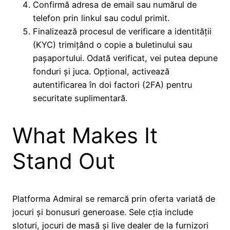
Confirmă adresa de email sau numărul de
telefon prin linkul sau codul primit.
Finalizează procesul de verificare a identității
(KYC) trimițând o copie a buletinului sau
pașaportului. Odată verificat, vei putea depune
fonduri și juca. Opțional, activează
autentificarea în doi factori (2FA) pentru
securitate suplimentară.
What Makes It
Stand Out
Platforma Admiral se remarcă prin oferta variată de
jocuri și bonusuri generoase. Sele cția include
sloturi, jocuri de masă și live dealer de la furnizori