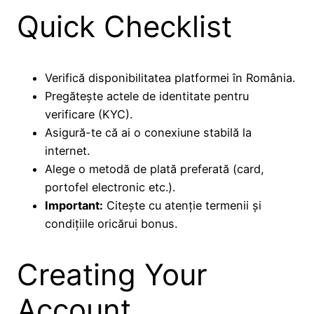
Quick Checklist
Verifică disponibilitatea platformei în România.
Pregătește actele de identitate pentru
verificare (KYC).
Asigură-te că ai o conexiune stabilă la
internet.
Alege o metodă de plată preferată (card,
portofel electronic etc.).
Important:
Citește cu atenție termenii și
condițiile oricărui bonus.
Creating Your
Account