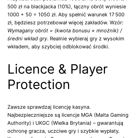
500 zł na blackjacka (10%), łączny obrót wyniesie
1000 + 50 = 1050 zł. Aby spełnić warunek 17 500
zł, będziesz potrzebował więcej zakładów. Wzór:
Wymagany obrót = (kwota bonusu × mnożnik) /
średni wkład gry
. Realnie wybieraj gry z wysokim
wkładem, aby szybciej odblokować środki.
Licence & Player
Protection
Zawsze sprawdzaj licencję kasyna.
Najbezpieczniejsze są licencje MGA (Malta Gaming
Authority) i UKGC (Wielka Brytania) – gwarantują
ochronę gracza, uczciwe gry i szybkie wypłaty.