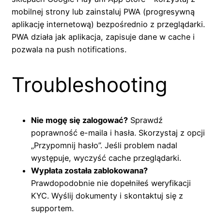
mobilnej strony lub zainstaluj PWA (progresywną
aplikację internetową) bezpośrednio z przeglądarki.
PWA działa jak aplikacja, zapisuje dane w cache i
pozwala na push notifications.
Troubleshooting
Nie mogę się zalogować?
Sprawdź
poprawność e-maila i hasła. Skorzystaj z opcji
„Przypomnij hasło”. Jeśli problem nadal
występuje, wyczyść cache przeglądarki.
Wypłata została zablokowana?
Prawdopodobnie nie dopełniłeś weryfikacji
KYC. Wyślij dokumenty i skontaktuj się z
supportem.