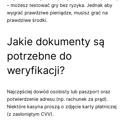
– możesz testować gry bez ryzyka. Jednak aby
wygrać prawdziwe pieniądze, musisz grać na
prawdziwe środki.
Jakie dokumenty są
potrzebne do
weryfikacji?
Najczęściej dowód osobisty lub paszport oraz
potwierdzenie adresu (np. rachunek za prąd).
Niektóre kasyna proszą o zdjęcie karty płatniczej
(z zasłoniętym CVV).