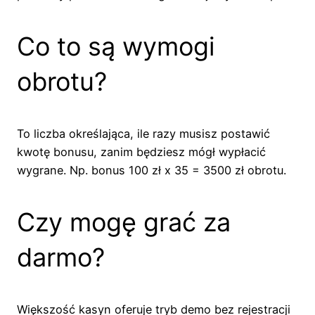
Co to są wymogi
obrotu?
To liczba określająca, ile razy musisz postawić
kwotę bonusu, zanim będziesz mógł wypłacić
wygrane. Np. bonus 100 zł x 35 = 3500 zł obrotu.
Czy mogę grać za
darmo?
Większość kasyn oferuje tryb demo bez rejestracji