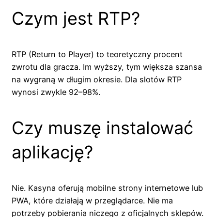
Czym jest RTP?
RTP (Return to Player) to teoretyczny procent
zwrotu dla gracza. Im wyższy, tym większa szansa
na wygraną w długim okresie. Dla slotów RTP
wynosi zwykle 92–98%.
Czy muszę instalować
aplikację?
Nie. Kasyna oferują mobilne strony internetowe lub
PWA, które działają w przeglądarce. Nie ma
potrzeby pobierania niczego z oficjalnych sklepów.