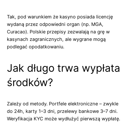
Tak, pod warunkiem że kasyno posiada licencję
wydaną przez odpowiedni organ (np. MGA,
Curacao). Polskie przepisy zezwalają na grę w
kasynach zagranicznych, ale wygrane mogą
podlegać opodatkowaniu.
Jak długo trwa wypłata
środków?
Zależy od metody. Portfele elektroniczne – zwykle
do 24h, karty 1–3 dni, przelewy bankowe 3–7 dni.
Weryfikacja KYC może wydłużyć pierwszą wypłatę.