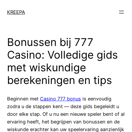
KREEPA
Bonussen bij 777
Casino: Volledige gids
met wiskundige
berekeningen en tips
Beginnen met
Casino 777 bonus
is eenvoudig
zodra u de stappen kent — deze gids begeleidt u
door elke stap. Of u nu een nieuwe speler bent of al
ervaring heeft, het begrijpen van bonussen en de
wiskunde erachter kan uw speelervaring aanzienlijk