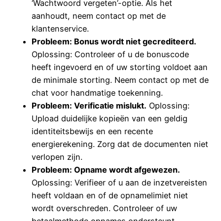
‘Wachtwoord vergeten’-optie. Als het
aanhoudt, neem contact op met de
klantenservice.
Probleem: Bonus wordt niet gecrediteerd.
Oplossing: Controleer of u de bonuscode
heeft ingevoerd en of uw storting voldoet aan
de minimale storting. Neem contact op met de
chat voor handmatige toekenning.
Probleem: Verificatie mislukt.
Oplossing:
Upload duidelijke kopieën van een geldig
identiteitsbewijs en een recente
energierekening. Zorg dat de documenten niet
verlopen zijn.
Probleem: Opname wordt afgewezen.
Oplossing: Verifieer of u aan de inzetvereisten
heeft voldaan en of de opnamelimiet niet
wordt overschreden. Controleer of uw