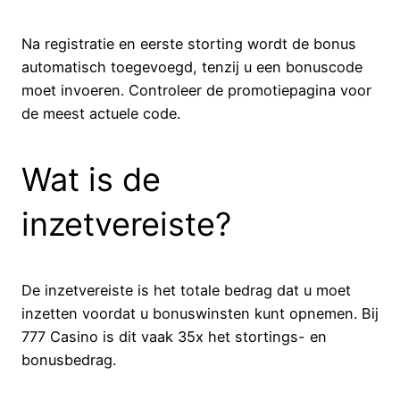
Na registratie en eerste storting wordt de bonus
automatisch toegevoegd, tenzij u een bonuscode
moet invoeren. Controleer de promotiepagina voor
de meest actuele code.
Wat is de
inzetvereiste?
De inzetvereiste is het totale bedrag dat u moet
inzetten voordat u bonuswinsten kunt opnemen. Bij
777 Casino is dit vaak 35x het stortings- en
bonusbedrag.