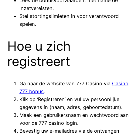
Lees de bonusvoorwaarden, met name de
inzetvereisten.
Stel stortingslimieten in voor verantwoord
spelen.
Hoe u zich
registreert
Ga naar de website van 777 Casino via
Casino
777 bonus
.
Klik op ‘Registreren’ en vul uw persoonlijke
gegevens in (naam, adres, geboortedatum).
Maak een gebruikersnaam en wachtwoord aan
voor de 777 casino login.
Bevestig uw e-mailadres via de ontvangen