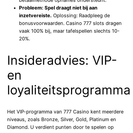
betaalmethode opnames ondersteunt.
Probleem: Spel draagt niet bij aan
inzetvereiste.
Oplossing: Raadpleeg de
bonusvoorwaarden. Casino 777 slots dragen
vaak 100% bij, maar tafelspellen slechts 10-
20%.
Insideradvies: VIP-
en
loyaliteitsprogramma
Het VIP-programma van 777 Casino kent meerdere
niveaus, zoals Bronze, Silver, Gold, Platinum en
Diamond. U verdient punten door te spelen op