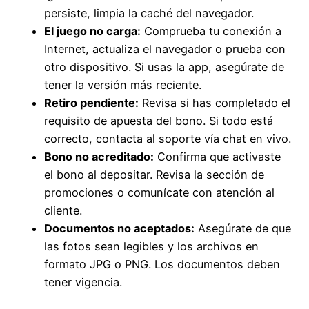
persiste, limpia la caché del navegador.
El juego no carga:
Comprueba tu conexión a
Internet, actualiza el navegador o prueba con
otro dispositivo. Si usas la app, asegúrate de
tener la versión más reciente.
Retiro pendiente:
Revisa si has completado el
requisito de apuesta del bono. Si todo está
correcto, contacta al soporte vía chat en vivo.
Bono no acreditado:
Confirma que activaste
el bono al depositar. Revisa la sección de
promociones o comunícate con atención al
cliente.
Documentos no aceptados:
Asegúrate de que
las fotos sean legibles y los archivos en
formato JPG o PNG. Los documentos deben
tener vigencia.