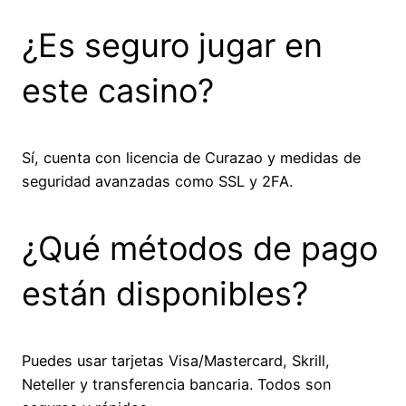
¿Es seguro jugar en
este casino?
Sí, cuenta con licencia de Curazao y medidas de
seguridad avanzadas como SSL y 2FA.
¿Qué métodos de pago
están disponibles?
Puedes usar tarjetas Visa/Mastercard, Skrill,
Neteller y transferencia bancaria. Todos son