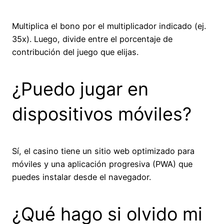
Multiplica el bono por el multiplicador indicado (ej.
35x). Luego, divide entre el porcentaje de
contribución del juego que elijas.
¿Puedo jugar en
dispositivos móviles?
Sí, el casino tiene un sitio web optimizado para
móviles y una aplicación progresiva (PWA) que
puedes instalar desde el navegador.
¿Qué hago si olvido mi