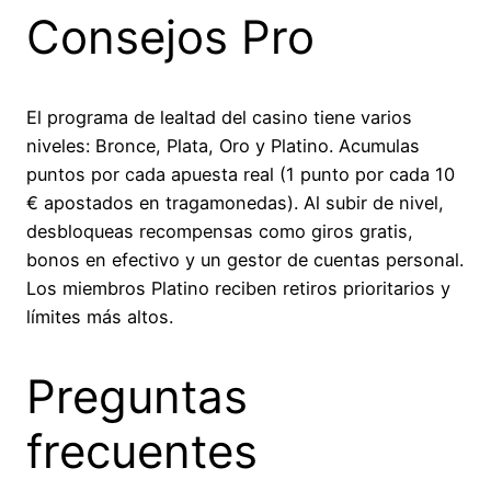
Consejos Pro
El programa de lealtad del casino tiene varios
niveles: Bronce, Plata, Oro y Platino. Acumulas
puntos por cada apuesta real (1 punto por cada 10
€ apostados en tragamonedas). Al subir de nivel,
desbloqueas recompensas como giros gratis,
bonos en efectivo y un gestor de cuentas personal.
Los miembros Platino reciben retiros prioritarios y
límites más altos.
Preguntas
frecuentes