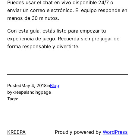
Puedes usar el chat en vivo disponible 24/7 o
enviar un correo electrónico. El equipo responde en
menos de 30 minutos.
Con esta guía, estás listo para empezar tu
experiencia de juego. Recuerda siempre jugar de
forma responsable y divertirte.
Posted
May 4, 2018
in
Blog
by
kreepalandingpage
Tags:
KREEPA
Proudly powered by
WordPress