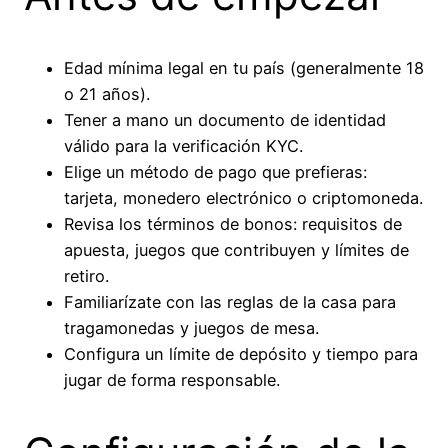
Edad mínima legal en tu país (generalmente 18
o 21 años).
Tener a mano un documento de identidad
válido para la verificación KYC.
Elige un método de pago que prefieras:
tarjeta, monedero electrónico o criptomoneda.
Revisa los términos de bonos: requisitos de
apuesta, juegos que contribuyen y límites de
retiro.
Familiarízate con las reglas de la casa para
tragamonedas y juegos de mesa.
Configura un límite de depósito y tiempo para
jugar de forma responsable.