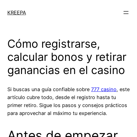
KREEPA
Cómo registrarse,
calcular bonos y retirar
ganancias en el casino
Si buscas una guía confiable sobre
777 casino
, este
artículo cubre todo, desde el registro hasta tu
primer retiro. Sigue los pasos y consejos prácticos
para aprovechar al máximo tu experiencia.
Antes de empezar