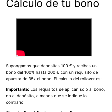
Cálculo de tu bono
Supongamos que depositas 100 € y recibes un
bono del 100% hasta 200 € con un requisito de
apuesta de 35x el bono. El cálculo del rollover es:
Importante:
Los requisitos se aplican solo al bono,
no al depósito, a menos que se indique lo
contrario.