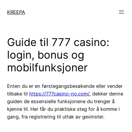
KREEPA
Guide til 777 casino:
login, bonus og
mobilfunksjoner
Enten du er en førstegangsbesøkende eller vender
tilbake til
https://777casino-no.com/
, dekker denne
guiden de essensielle funksjonene du trenger å
kjenne til. Her får du praktiske steg for å komme i
gang, fra registrering til uttak av gevinster.