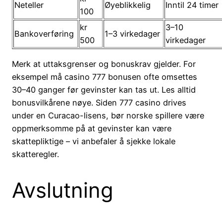
Neteller
Øyeblikkelig
Inntil 24 timer
100
kr
3–10
Bankoverføring
1–3 virkedager
500
virkedager
Merk at uttaksgrenser og bonuskrav gjelder. For
eksempel må casino 777 bonusen ofte omsettes
30–40 ganger før gevinster kan tas ut. Les alltid
bonusvilkårene nøye. Siden 777 casino drives
under en Curacao-lisens, bør norske spillere være
oppmerksomme på at gevinster kan være
skattepliktige – vi anbefaler å sjekke lokale
skatteregler.
Avslutning