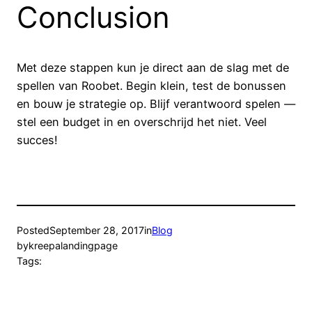
Conclusion
Met deze stappen kun je direct aan de slag met de
spellen van Roobet. Begin klein, test de bonussen
en bouw je strategie op. Blijf verantwoord spelen —
stel een budget in en overschrijd het niet. Veel
succes!
Posted
September 28, 2017
in
Blog
by
kreepalandingpage
Tags: