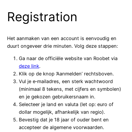
Registration
Het aanmaken van een account is eenvoudig en
duurt ongeveer drie minuten. Volg deze stappen:
Ga naar de officiële website van Roobet via
deze link
.
Klik op de knop ‘Aanmelden’ rechtsboven.
Vul je e‑mailadres, een sterk wachtwoord
(minimaal 8 tekens, met cijfers en symbolen)
en je gekozen gebruikersnaam in.
Selecteer je land en valuta (let op: euro of
dollar mogelijk, afhankelijk van regio).
Bevestig dat je 18 jaar of ouder bent en
accepteer de algemene voorwaarden.