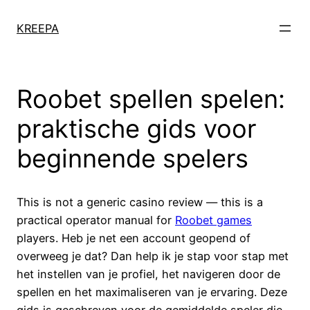
KREEPA
Roobet spellen spelen:
praktische gids voor
beginnende spelers
This is not a generic casino review — this is a
practical operator manual for
Roobet games
players. Heb je net een account geopend of
overweeg je dat? Dan help ik je stap voor stap met
het instellen van je profiel, het navigeren door de
spellen en het maximaliseren van je ervaring. Deze