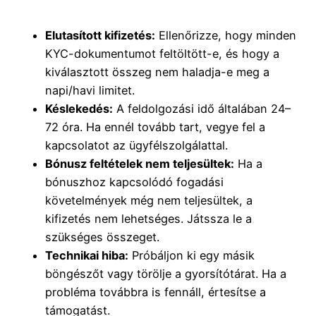
Elutasított kifizetés:
Ellenőrizze, hogy minden
KYC-dokumentumot feltöltött-e, és hogy a
kiválasztott összeg nem haladja-e meg a
napi/havi limitet.
Késlekedés:
A feldolgozási idő általában 24–
72 óra. Ha ennél tovább tart, vegye fel a
kapcsolatot az ügyfélszolgálattal.
Bónusz feltételek nem teljesültek:
Ha a
bónuszhoz kapcsolódó fogadási
követelmények még nem teljesültek, a
kifizetés nem lehetséges. Játssza le a
szükséges összeget.
Technikai hiba:
Próbáljon ki egy másik
böngészőt vagy törölje a gyorsítótárat. Ha a
probléma továbbra is fennáll, értesítse a
támogatást.