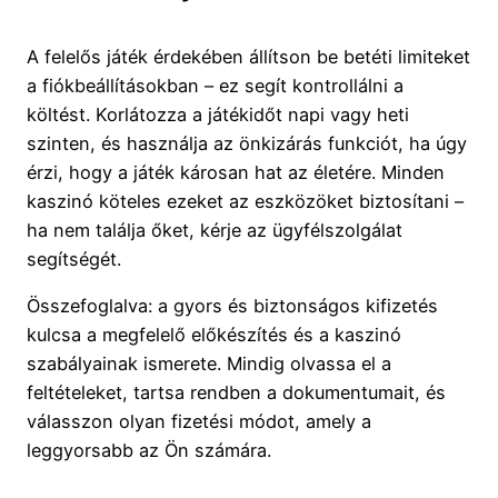
A felelős játék érdekében állítson be betéti limiteket
a fiókbeállításokban – ez segít kontrollálni a
költést. Korlátozza a játékidőt napi vagy heti
szinten, és használja az önkizárás funkciót, ha úgy
érzi, hogy a játék károsan hat az életére. Minden
kaszinó köteles ezeket az eszközöket biztosítani –
ha nem találja őket, kérje az ügyfélszolgálat
segítségét.
Összefoglalva: a gyors és biztonságos kifizetés
kulcsa a megfelelő előkészítés és a kaszinó
szabályainak ismerete. Mindig olvassa el a
feltételeket, tartsa rendben a dokumentumait, és
válasszon olyan fizetési módot, amely a
leggyorsabb az Ön számára.