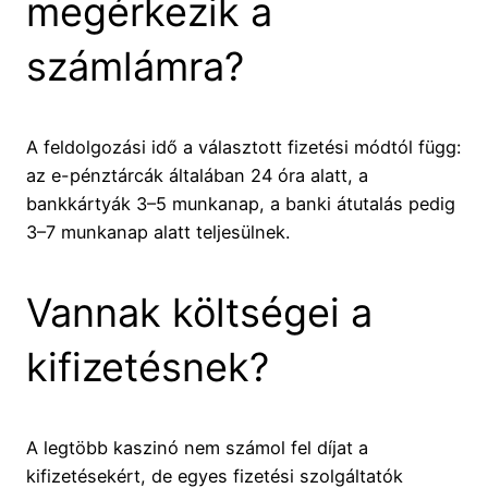
megérkezik a
számlámra?
A feldolgozási idő a választott fizetési módtól függ:
az e-pénztárcák általában 24 óra alatt, a
bankkártyák 3–5 munkanap, a banki átutalás pedig
3–7 munkanap alatt teljesülnek.
Vannak költségei a
kifizetésnek?
A legtöbb kaszinó nem számol fel díjat a
kifizetésekért, de egyes fizetési szolgáltatók