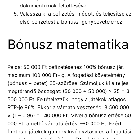
dokumentumok feltöltésével.
Válassza ki a befizetési módot, és teljesítse az
első befizetést a bónusz igénybevételéhez.
Bónusz matematika
Példa: 50 000 Ft befizetéséhez 100% bónusz jár,
maximum 100 000 Ft-ig. A fogadási követelmény
(bónusz + betét) 35-szöröse. Számoljuk ki a teljes
megtérendő összeget: (50 000 + 50 000) × 35 = 3
500 000 Ft. Feltételezzük, hogy a játékok átlagos
RTP-je 96%. Ekkor a várható veszteség: 3 500 000
× (1 – 0,96) = 140 000 Ft. Mivel a bónusz értéke 50
000 Ft, a nettó várható érték: –90 000 Ft. Ezért
fontos a játékok gondos kiválasztása és a fogadási