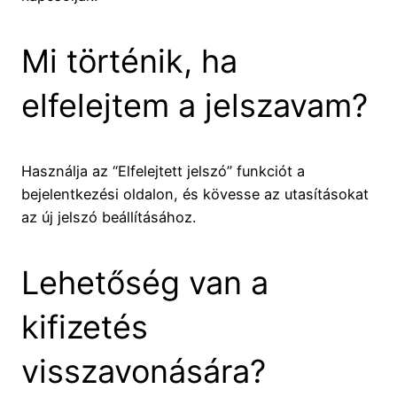
Mi történik, ha
elfelejtem a jelszavam?
Használja az “Elfelejtett jelszó” funkciót a
bejelentkezési oldalon, és kövesse az utasításokat
az új jelszó beállításához.
Lehetőség van a
kifizetés
visszavonására?