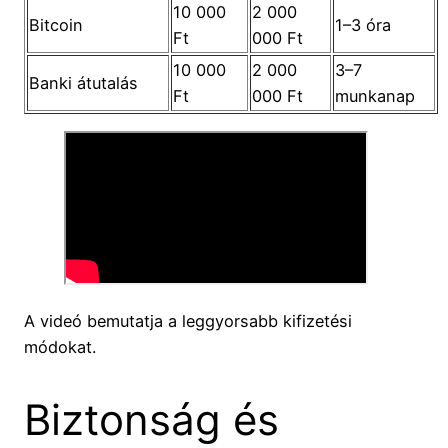
10 000
2 000
Bitcoin
1–3 óra
Ft
000 Ft
10 000
2 000
3–7
Banki átutalás
Ft
000 Ft
munkanap
A videó bemutatja a leggyorsabb kifizetési
módokat.
Biztonság és