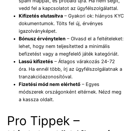
spam mappát, és próbáld újra. Ha nem segít,
vedd fel a kapcsolatot az ügyfélszolgálattal.
Kifizetés elutasítva
– Gyakori ok: hiányos KYC
dokumentumok. Tölts fel új, érvényes
igazolványképet.
Bónusz érvénytelen
– Olvasd el a feltételeket:
lehet, hogy nem teljesítetted a minimális
befizetést vagy a megfelelő játék kategóriát.
Lassú kifizetés
– Átlagos várakozás 24-72
óra. Ha ennél több, írj az ügyfélszolgálatnak a
tranzakcióazonosítóval.
Fizetési mód nem elérhető
– Egyes
módszerek országonként eltérnek. Nézd meg
a kassza oldalt.
Pro Tippek –