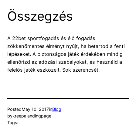
Összegzés
A 22bet sportfogadás és élő fogadás
zökkenőmentes élményt nyújt, ha betartod a fenti
lépéseket. A biztonságos játék érdekében mindig
ellenőrizd az adózási szabályokat, és használd a
felelős játék eszközeit. Sok szerencsét!
Posted
May 10, 2017
in
Blog
by
kreepalandingpage
Tags: