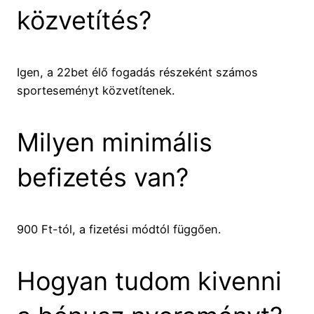
közvetítés?
Igen, a 22bet élő fogadás részeként számos
sporteseményt közvetítenek.
Milyen minimális
befizetés van?
900 Ft-tól, a fizetési módtól függően.
Hogyan tudom kivenni