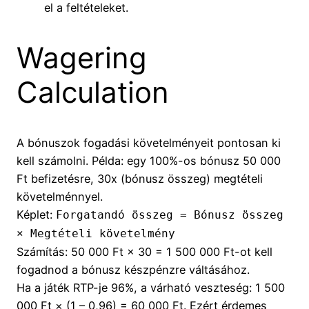
el a feltételeket.
Wagering
Calculation
A bónuszok fogadási követelményeit pontosan ki
kell számolni. Példa: egy 100%-os bónusz 50 000
Ft befizetésre, 30x (bónusz összeg) megtételi
követelménnyel.
Képlet:
Forgatandó összeg = Bónusz összeg
× Megtételi követelmény
Számítás: 50 000 Ft × 30 = 1 500 000 Ft-ot kell
fogadnod a bónusz készpénzre váltásához.
Ha a játék RTP-je 96%, a várható veszteség: 1 500
000 Ft × (1 – 0,96) = 60 000 Ft. Ezért érdemes