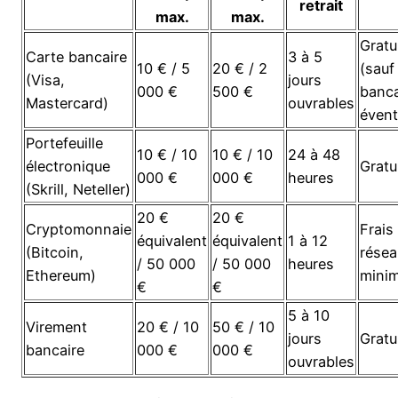
retrait
max.
max.
Gratu
Carte bancaire
3 à 5
10 € / 5
20 € / 2
(sauf 
(Visa,
jours
000 €
500 €
banca
Mastercard)
ouvrables
évent
Portefeuille
10 € / 10
10 € / 10
24 à 48
électronique
Gratu
000 €
000 €
heures
(Skrill, Neteller)
20 €
20 €
Cryptomonnaie
Frais
équivalent
équivalent
1 à 12
(Bitcoin,
résea
/ 50 000
/ 50 000
heures
Ethereum)
mini
€
€
5 à 10
Virement
20 € / 10
50 € / 10
jours
Gratu
bancaire
000 €
000 €
ouvrables