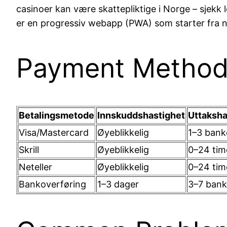
casinoer kan være skattepliktige i Norge – sjekk 
er en progressiv webapp (PWA) som starter fra ne
Payment Metho
Betalingsmetode
Innskuddshastighet
Uttaksha
Visa/Mastercard
Øyeblikkelig
1–3 bank
Skrill
Øyeblikkelig
0–24 tim
Neteller
Øyeblikkelig
0–24 tim
Bankoverføring
1–3 dager
3–7 ban