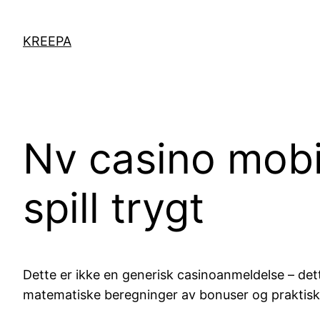
KREEPA
Nv casino mobi
spill trygt
Dette er ikke en generisk casinoanmeldelse – det
matematiske beregninger av bonuser og praktiske