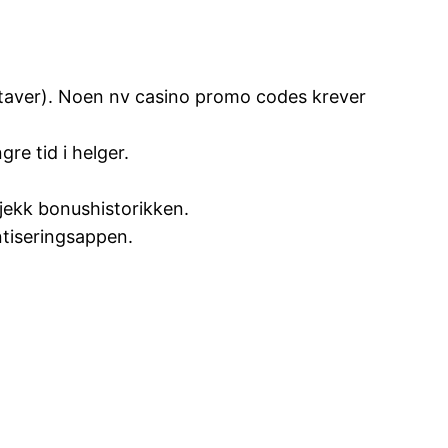
staver). Noen nv casino promo codes krever
re tid i helger.
sjekk bonushistorikken.
entiseringsappen.