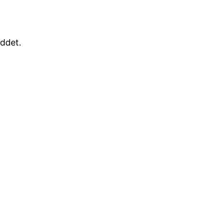
uddet.