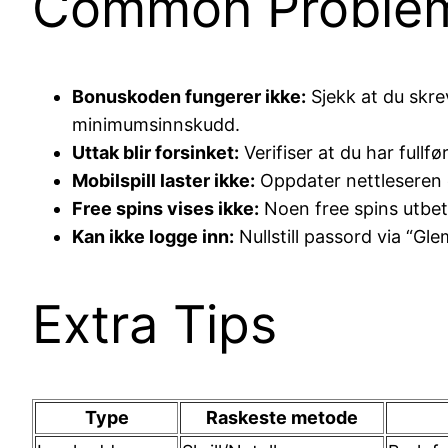
Common Problem
Bonuskoden fungerer ikke:
Sjekk at du skre
minimumsinnskudd.
Uttak blir forsinket:
Verifiser at du har fullf
Mobilspill laster ikke:
Oppdater nettleseren el
Free spins vises ikke:
Noen free spins utbeta
Kan ikke logge inn:
Nullstill passord via “Gle
Extra Tips
Type
Raskeste metode