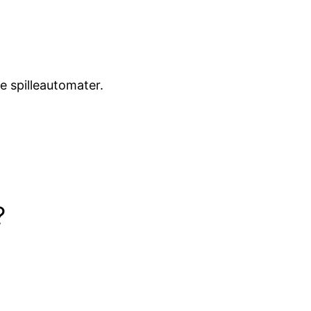
e spilleautomater.
?