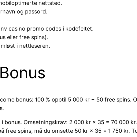
mobiloptimerte nettsted.
kernavn og passord.
 nv casino promo codes i kodefeltet.
 eller free spins).
mløst i nettleseren.
 Bonus
come bonus: 100 % opptil 5 000 kr + 50 free spins.
s.
r i bonus. Omsetningskrav: 2 000 kr × 35 = 70 000 kr. 
på free spins, må du omsette 50 kr × 35 = 1 750 kr. T