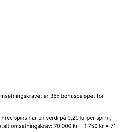
 Omsetningskravet er 35x bonusbeløpet for
Free spins har en verdi på 0,20 kr per spinn,
otalt omsetningskrav: 70 000 kr + 1 750 kr = 71