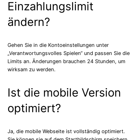
Einzahlungslimit
ändern?
Gehen Sie in die Kontoeinstellungen unter
„Verantwortungsvolles Spielen“ und passen Sie die
Limits an. Änderungen brauchen 24 Stunden, um
wirksam zu werden.
Ist die mobile Version
optimiert?
Ja, die mobile Webseite ist vollständig optimiert.
Sie können sie auf dem Startbildschirm speichern,