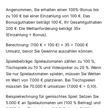
Angenommen, Sie erhalten einen 100%-Bonus bis
zu 100 € bei einer Einzahlung von 100 €. Das
Bonusguthaben beträgt 100 €, Ihr Gesamtguthaben
200 €. Die Wettanforderung beträgt 35x
(Einzahlung + Bonus).
Berechnung: (100 € + 100 €) × 35 = 7.000 €
Umsatz, bevor Sie Gewinne auszahlen können.
Spielebeiträge: Spielautomaten zählen zu 100 %,
Tischspiele zu 10 % und Videopoker zu 20 %. Wenn
Sie nur Spielautomaten spielen, müssen Sie Wetten
im Wert von 7.000 € platzieren. Bei Tischspielen
müssten Sie 70.000 € umsetzen (7.000 € ÷ 0,10).
Beispielrechnung für gemischtes Spiel: Setzen Sie
5.000 € an Spielautomaten um (100 % Beitrag) und