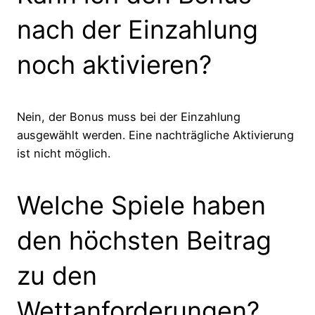
nach der Einzahlung
noch aktivieren?
Nein, der Bonus muss bei der Einzahlung
ausgewählt werden. Eine nachträgliche Aktivierung
ist nicht möglich.
Welche Spiele haben
den höchsten Beitrag
zu den
Wettanforderungen?