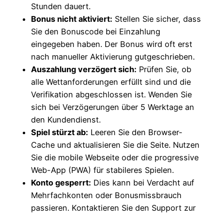
Stunden dauert.
Bonus nicht aktiviert:
Stellen Sie sicher, dass
Sie den Bonuscode bei Einzahlung
eingegeben haben. Der Bonus wird oft erst
nach manueller Aktivierung gutgeschrieben.
Auszahlung verzögert sich:
Prüfen Sie, ob
alle Wettanforderungen erfüllt sind und die
Verifikation abgeschlossen ist. Wenden Sie
sich bei Verzögerungen über 5 Werktage an
den Kundendienst.
Spiel stürzt ab:
Leeren Sie den Browser-
Cache und aktualisieren Sie die Seite. Nutzen
Sie die mobile Webseite oder die progressive
Web-App (PWA) für stabileres Spielen.
Konto gesperrt:
Dies kann bei Verdacht auf
Mehrfachkonten oder Bonusmissbrauch
passieren. Kontaktieren Sie den Support zur