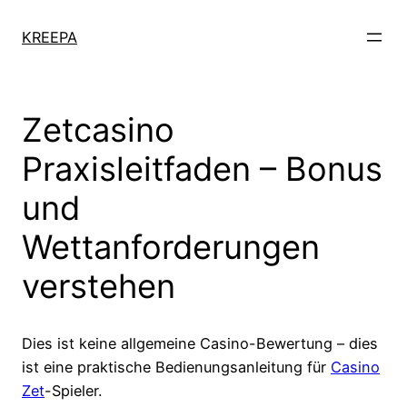
KREEPA
Zetcasino
Praxisleitfaden – Bonus
und
Wettanforderungen
verstehen
Dies ist keine allgemeine Casino-Bewertung – dies
ist eine praktische Bedienungsanleitung für
Casino
Zet
-Spieler.