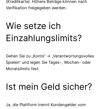
(Kreditkarte). Höhere Beträge können nach
Verifikation freigegeben werden.
Wie setze ich
Einzahlungslimits?
Gehen Sie zu „Konto“ → „Verantwortungsvolles
Spielen“ und legen Sie Tages-, Wochen- oder
Monatslimits fest.
Ist mein Geld sicher?
Ja, die Plattform trennt Kundengelder vom