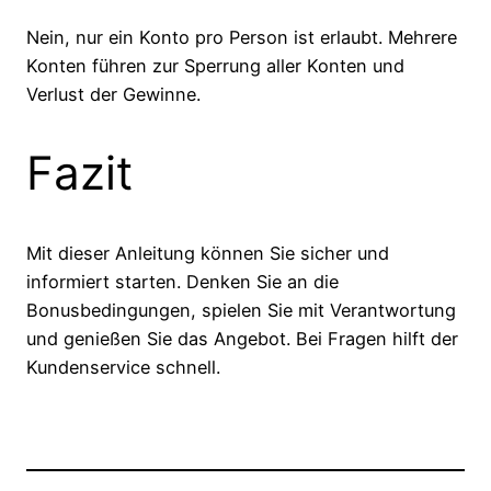
Nein, nur ein Konto pro Person ist erlaubt. Mehrere
Konten führen zur Sperrung aller Konten und
Verlust der Gewinne.
Fazit
Mit dieser Anleitung können Sie sicher und
informiert starten. Denken Sie an die
Bonusbedingungen, spielen Sie mit Verantwortung
und genießen Sie das Angebot. Bei Fragen hilft der
Kundenservice schnell.