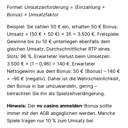
Formel:
Umsatzanforderung = (Einzahlung +
Bonus) × Umsatzfaktor
Beispiel: Sie zahlen 50 € ein, erhalten 50 € Bonus.
Umsatz = (50 € + 50 €) × 35 = 3.500 €. Freispiele:
Gewinne bis zu 10 € unterliegen ebenfalls dem
gleichen Umsatz. Durchschnittlicher RTP eines
Slots: 96 %. Erwarteter Verlust beim Umsetzen:
3.500 € × (1 – 0,96) = 140 €. Erwarteter
Nettogewinn aus dem Bonus: 50 € (Bonus) – 140 €
= –90 € (negativ). Daher ist die Wahrscheinlichkeit,
den Bonus in bar umzuwandeln, gering –
betrachten Sie ihn als Spielzeitverlängerung.
Hinweis:
Der
nv casino anmelden
-Bonus sollte
immer mit den AGB abgeglichen werden. Manche
Spiele tragen nur 10 % zum Umsatz bei.