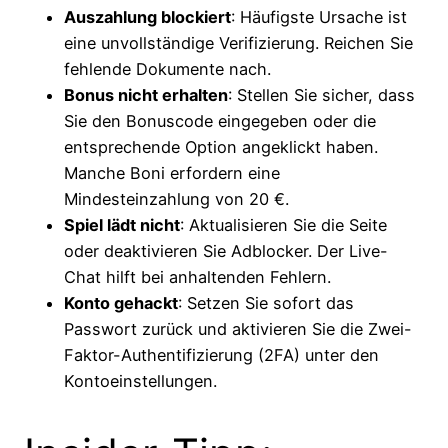
Auszahlung blockiert
: Häufigste Ursache ist
eine unvollständige Verifizierung. Reichen Sie
fehlende Dokumente nach.
Bonus nicht erhalten
: Stellen Sie sicher, dass
Sie den Bonuscode eingegeben oder die
entsprechende Option angeklickt haben.
Manche Boni erfordern eine
Mindesteinzahlung von 20 €.
Spiel lädt nicht
: Aktualisieren Sie die Seite
oder deaktivieren Sie Adblocker. Der Live-
Chat hilft bei anhaltenden Fehlern.
Konto gehackt
: Setzen Sie sofort das
Passwort zurück und aktivieren Sie die Zwei-
Faktor-Authentifizierung (2FA) unter den
Kontoeinstellungen.