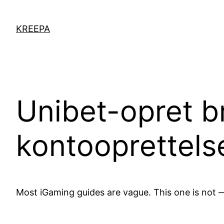
KREEPA
Unibet-opret br
kontooprettels
Most iGaming guides are vague. This one is not —