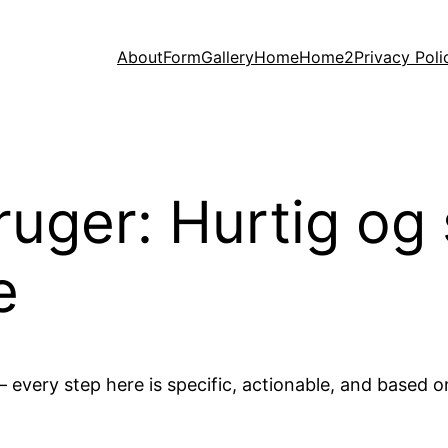
About
Form
Gallery
Home
Home2
Privacy Poli
uger: Hurtig og s
e
 every step here is specific, actionable, and based 