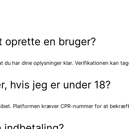
at oprette en bruger?
t du har dine oplysninger klar. Verifikationen kan tag
r, hvis jeg er under 18?
 Unibet. Platformen kræver CPR-nummer for at bekræft
 indbetaling?