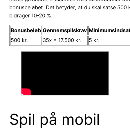
bonusbeløbet. Det betyder, at du skal satse 500 
bidrager 10-20 %.
Bonusbeløb
Gennemspilskrav
Minimumsindsa
500 kr.
35x = 17.500 kr.
5 kr.
Spil på mobil