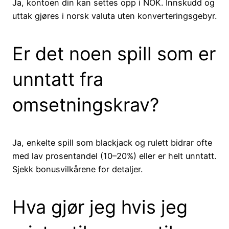
Ja, kontoen din kan settes opp i NOK. Innskudd og
uttak gjøres i norsk valuta uten konverteringsgebyr.
Er det noen spill som er
unntatt fra
omsetningskrav?
Ja, enkelte spill som blackjack og rulett bidrar ofte
med lav prosentandel (10–20%) eller er helt unntatt.
Sjekk bonusvilkårene for detaljer.
Hva gjør jeg hvis jeg