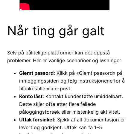
Når ting går galt
Selv på pålitelige plattformer kan det oppstå
problemer. Her er vanlige scenarioer og løsninger:
Glemt passord:
Klikk på «Glemt passord» på
innloggingssiden og følg instruksjonene for å
tilbakestille via e-post.
Konto låst:
Kontakt kundestøtte umiddelbart.
Dette skjer ofte etter flere feilede
påloggingsforsøk eller mistenkelig aktivitet.
Uttak forsinket:
Sjekk at all dokumentasjon er
levert og godkjent. Uttak kan ta 1–5