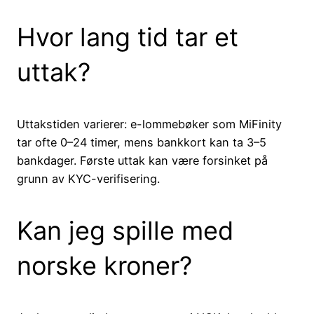
Hvor lang tid tar et
uttak?
Uttakstiden varierer: e-lommebøker som MiFinity
tar ofte 0–24 timer, mens bankkort kan ta 3–5
bankdager. Første uttak kan være forsinket på
grunn av KYC-verifisering.
Kan jeg spille med
norske kroner?