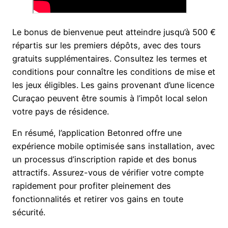
Le bonus de bienvenue peut atteindre jusqu’à 500 €
répartis sur les premiers dépôts, avec des tours
gratuits supplémentaires. Consultez les termes et
conditions pour connaître les conditions de mise et
les jeux éligibles. Les gains provenant d’une licence
Curaçao peuvent être soumis à l’impôt local selon
votre pays de résidence.
En résumé, l’application Betonred offre une
expérience mobile optimisée sans installation, avec
un processus d’inscription rapide et des bonus
attractifs. Assurez-vous de vérifier votre compte
rapidement pour profiter pleinement des
fonctionnalités et retirer vos gains en toute
sécurité.