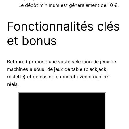
Le dépôt minimum est généralement de 10 €.
Fonctionnalités clés
et bonus
Betonred propose une vaste sélection de jeux de
machines à sous, de jeux de table (blackjack,
roulette) et de casino en direct avec croupiers
réels.