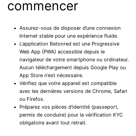
commencer
Assurez-vous de disposer d’une connexion
Internet stable pour une expérience fluide.
L’application Betonred est une Progressive
Web App (PWA) accessible depuis le
navigateur de votre smartphone ou ordinateur.
Aucun téléchargement depuis Google Play ou
App Store n’est nécessaire.
Vérifiez que votre appareil est compatible
avec les dernières versions de Chrome, Safari
ou Firefox.
Préparez vos pièces d’identité (passeport,
permis de conduire) pour la vérification KYC
obligatoire avant tout retrait.