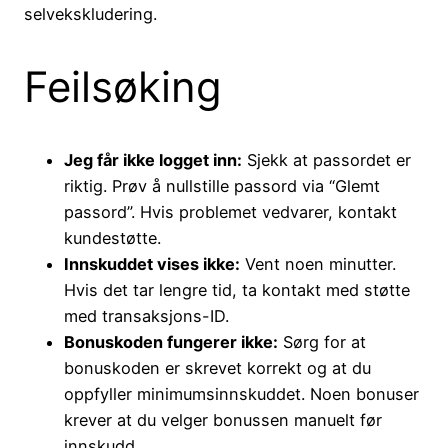
selvekskludering.
Feilsøking
Jeg får ikke logget inn:
Sjekk at passordet er
riktig. Prøv å nullstille passord via “Glemt
passord”. Hvis problemet vedvarer, kontakt
kundestøtte.
Innskuddet vises ikke:
Vent noen minutter.
Hvis det tar lengre tid, ta kontakt med støtte
med transaksjons-ID.
Bonuskoden fungerer ikke:
Sørg for at
bonuskoden er skrevet korrekt og at du
oppfyller minimumsinnskuddet. Noen bonuser
krever at du velger bonussen manuelt før
innskudd.