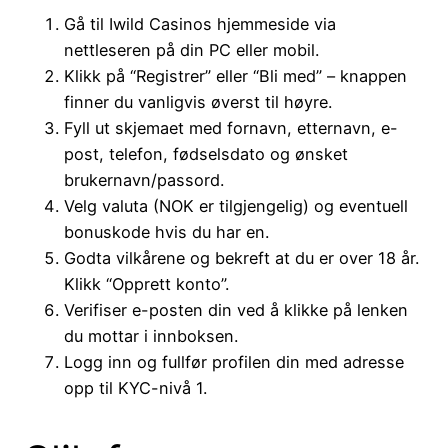
Gå til Iwild Casinos hjemmeside via
nettleseren på din PC eller mobil.
Klikk på “Registrer” eller “Bli med” – knappen
finner du vanligvis øverst til høyre.
Fyll ut skjemaet med fornavn, etternavn, e-
post, telefon, fødselsdato og ønsket
brukernavn/passord.
Velg valuta (NOK er tilgjengelig) og eventuell
bonuskode hvis du har en.
Godta vilkårene og bekreft at du er over 18 år.
Klikk “Opprett konto”.
Verifiser e-posten din ved å klikke på lenken
du mottar i innboksen.
Logg inn og fullfør profilen din med adresse
opp til KYC-nivå 1.