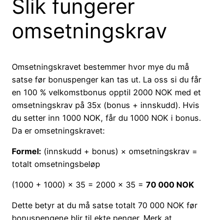
Slik fungerer
omsetningskrav
Omsetningskravet bestemmer hvor mye du må
satse før bonuspenger kan tas ut. La oss si du får
en 100 % velkomstbonus opptil 2000 NOK med et
omsetningskrav på 35x (bonus + innskudd). Hvis
du setter inn 1000 NOK, får du 1000 NOK i bonus.
Da er omsetningskravet:
Formel:
(innskudd + bonus) × omsetningskrav =
totalt omsetningsbeløp
(1000 + 1000) × 35 = 2000 × 35 =
70 000 NOK
Dette betyr at du må satse totalt 70 000 NOK før
bonuspengene blir til ekte penger. Merk at