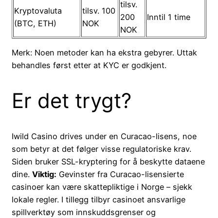
tilsv.
Kryptovaluta
tilsv. 100
200
Inntil 1 time
(BTC, ETH)
NOK
NOK
Merk: Noen metoder kan ha ekstra gebyrer. Uttak
behandles først etter at KYC er godkjent.
Er det trygt?
Iwild Casino drives under en Curacao-lisens, noe
som betyr at det følger visse regulatoriske krav.
Siden bruker SSL-kryptering for å beskytte dataene
dine.
Viktig:
Gevinster fra Curacao-lisensierte
casinoer kan være skattepliktige i Norge – sjekk
lokale regler. I tillegg tilbyr casinoet ansvarlige
spillverktøy som innskuddsgrenser og