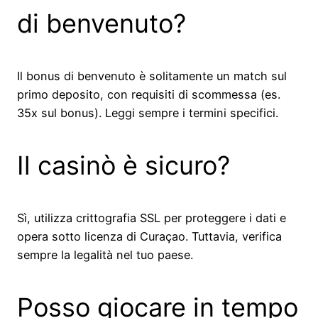
di benvenuto?
Il bonus di benvenuto è solitamente un match sul
primo deposito, con requisiti di scommessa (es.
35x sul bonus). Leggi sempre i termini specifici.
Il casinò è sicuro?
Sì, utilizza crittografia SSL per proteggere i dati e
opera sotto licenza di Curaçao. Tuttavia, verifica
sempre la legalità nel tuo paese.
Posso giocare in tempo