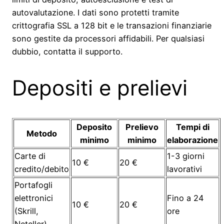
autovalutazione. I dati sono protetti tramite
crittografia SSL a 128 bit e le transazioni finanziarie
sono gestite da processori affidabili. Per qualsiasi
dubbio, contatta il supporto.
Depositi e prelievi
Deposito
Prelievo
Tempi di
Metodo
minimo
minimo
elaborazione
Carte di
1-3 giorni
10 €
20 €
credito/debito
lavorativi
Portafogli
elettronici
Fino a 24
10 €
20 €
(Skrill,
ore
Neteller)