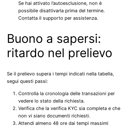
Se hai attivato l’autoesclusione, non è
possibile disattivarla prima del termine.
Contatta il supporto per assistenza.
Buono a sapersi:
ritardo nel prelievo
Se il prelievo supera i tempi indicati nella tabella,
segui questi passi:
Controlla la cronologia delle transazioni per
vedere lo stato della richiesta.
Verifica che la verifica KYC sia completa e che
non vi siano documenti richiesti.
Attendi almeno 48 ore dai tempi massimi