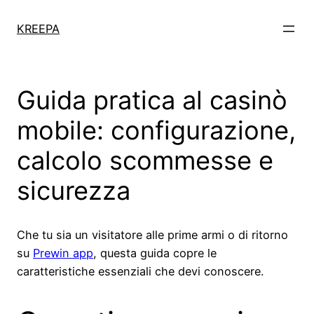
KREEPA
Guida pratica al casinò
mobile: configurazione,
calcolo scommesse e
sicurezza
Che tu sia un visitatore alle prime armi o di ritorno
su
Prewin app
, questa guida copre le
caratteristiche essenziali che devi conoscere.