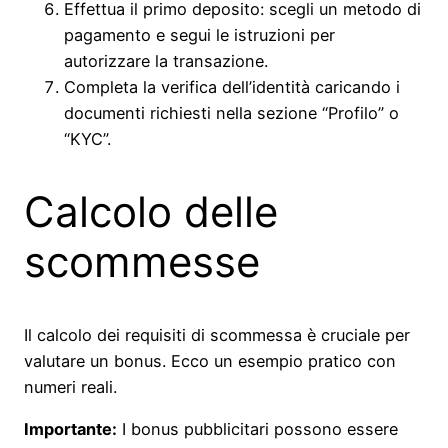
Effettua il primo deposito: scegli un metodo di
pagamento e segui le istruzioni per
autorizzare la transazione.
Completa la verifica dell’identità caricando i
documenti richiesti nella sezione “Profilo” o
“KYC”.
Calcolo delle
scommesse
Il calcolo dei requisiti di scommessa è cruciale per
valutare un bonus. Ecco un esempio pratico con
numeri reali.
Importante:
I bonus pubblicitari possono essere