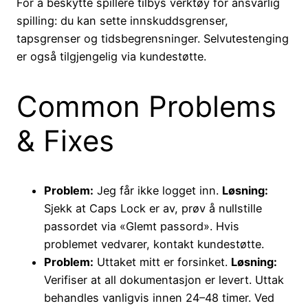
For å beskytte spillere tilbys verktøy for ansvarlig
spilling: du kan sette innskuddsgrenser,
tapsgrenser og tidsbegrensninger. Selvutestenging
er også tilgjengelig via kundestøtte.
Common Problems
& Fixes
Problem:
Jeg får ikke logget inn.
Løsning:
Sjekk at Caps Lock er av, prøv å nullstille
passordet via «Glemt passord». Hvis
problemet vedvarer, kontakt kundestøtte.
Problem:
Uttaket mitt er forsinket.
Løsning:
Verifiser at all dokumentasjon er levert. Uttak
behandles vanligvis innen 24–48 timer. Ved