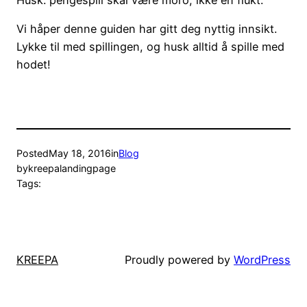
Vi håper denne guiden har gitt deg nyttig innsikt.
Lykke til med spillingen, og husk alltid å spille med
hodet!
Posted
May 18, 2016
in
Blog
by
kreepalandingpage
Tags:
KREEPA
Proudly powered by
WordPress