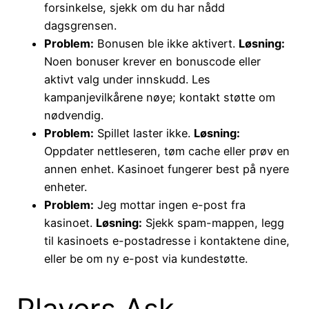
forsinkelse, sjekk om du har nådd
dagsgrensen.
Problem:
Bonusen ble ikke aktivert.
Løsning:
Noen bonuser krever en bonuscode eller
aktivt valg under innskudd. Les
kampanjevilkårene nøye; kontakt støtte om
nødvendig.
Problem:
Spillet laster ikke.
Løsning:
Oppdater nettleseren, tøm cache eller prøv en
annen enhet. Kasinoet fungerer best på nyere
enheter.
Problem:
Jeg mottar ingen e-post fra
kasinoet.
Løsning:
Sjekk spam-mappen, legg
til kasinoets e-postadresse i kontaktene dine,
eller be om ny e-post via kundestøtte.
Players Ask