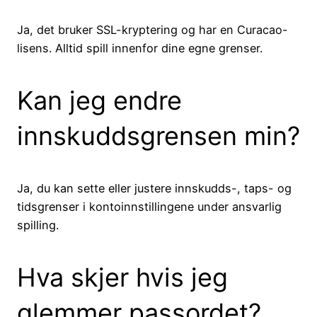
Ja, det bruker SSL-kryptering og har en Curacao-
lisens. Alltid spill innenfor dine egne grenser.
Kan jeg endre
innskuddsgrensen min?
Ja, du kan sette eller justere innskudds-, taps- og
tidsgrenser i kontoinnstillingene under ansvarlig
spilling.
Hva skjer hvis jeg
glemmer passordet?