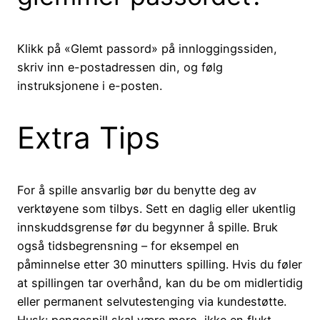
Klikk på «Glemt passord» på innloggingssiden,
skriv inn e-postadressen din, og følg
instruksjonene i e-posten.
Extra Tips
For å spille ansvarlig bør du benytte deg av
verktøyene som tilbys. Sett en daglig eller ukentlig
innskuddsgrense før du begynner å spille. Bruk
også tidsbegrensning – for eksempel en
påminnelse etter 30 minutters spilling. Hvis du føler
at spillingen tar overhånd, kan du be om midlertidig
eller permanent selvutestenging via kundestøtte.
Husk: pengespill skal være moro, ikke en flukt.