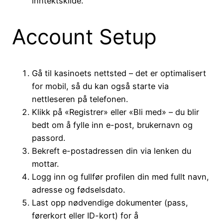
inntektskilde.
Account Setup
Gå til kasinoets nettsted – det er optimalisert
for mobil, så du kan også starte via
nettleseren på telefonen.
Klikk på «Registrer» eller «Bli med» – du blir
bedt om å fylle inn e-post, brukernavn og
passord.
Bekreft e-postadressen din via lenken du
mottar.
Logg inn og fullfør profilen din med fullt navn,
adresse og fødselsdato.
Last opp nødvendige dokumenter (pass,
førerkort eller ID-kort) for å